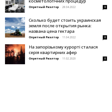
косметологічних процедур
Опрятный Риэлтор
-
28.04.2022
0
Сколько будет стоить украинская
земля после открытия рынка:
названа цена гектара
Опрятный Риэлтор
-
11.04.2022
0
На запорізькому курорті сталася
серія квартирних афер
Опрятный Риэлтор
-
11.02.2020
0