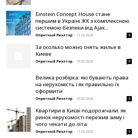
Einstein Concept House стане
першим в Україні ЖК з комплексною
системою безпеки від Ajax...
Опрятный Риэлтор
-
11.02.2020
0
За сколько можно снять жилье в
Киеве
Опрятный Риэлтор
-
10.02.2020
0
Велика розбірка: які бувають права
на нерухомість і як правильно їх
оформити
Опрятный Риэлтор
-
10.02.2020
0
Квартири в Києві подорожчали: як
ринок нерухомості пережив зиму і
чого чекати до літа
Опрятный Риэлтор
-
11.02.2020
0