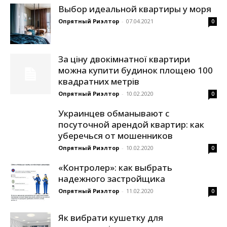
Выбор идеальной квартиры у моря
Опрятный Риэлтор
-
07.04.2021
0
За ціну двокімнатної квартири
можна купити будинок площею 100
квадратних метрів
Опрятный Риэлтор
-
10.02.2020
0
Украинцев обманывают с
посуточной арендой квартир: как
уберечься от мошенников
Опрятный Риэлтор
-
10.02.2020
0
«Контролер»: как выбрать
надежного застройщика
Опрятный Риэлтор
-
11.02.2020
0
Як вибрати кушетку для