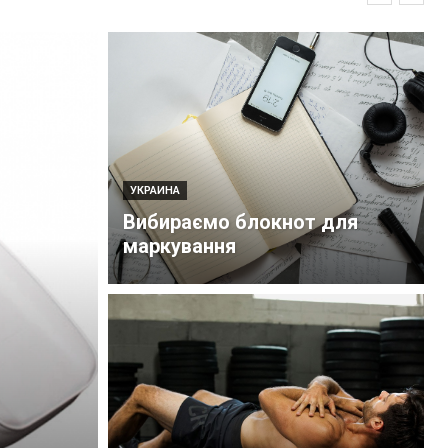
УКРАИНА
Вибираємо блокнот для
маркування