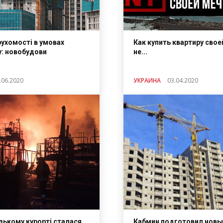
рухомості в умовах
Как купить квартиру свое
у: новобудови
не...
.06.2020
УКРАИНА
03.04.2020
зькому курорті сталася
Кабмин подготовил новы