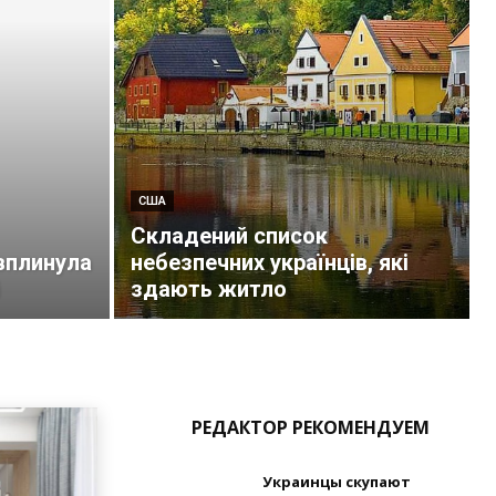
США
Складений список
 вплинула
небезпечних українців, які
здають житло
РЕДАКТОР РЕКОМЕНДУЕМ
Украинцы скупают