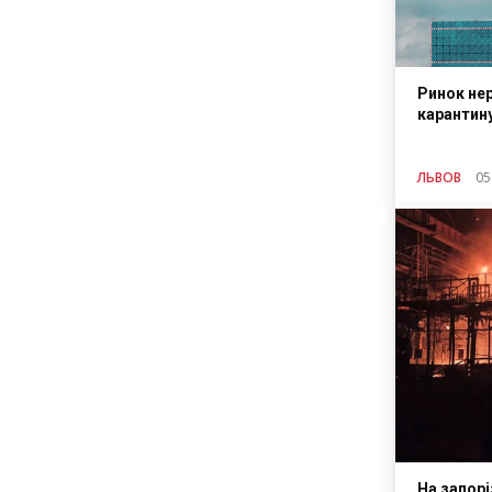
Ринок не
карантин
ЛЬВОВ
05
На запорі