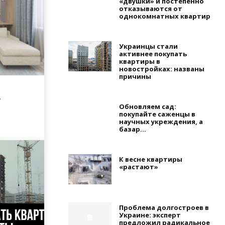
«двушки» и постепенно
отказываются от
однокомнатных квартир
Украинцы стали
активнее покупать
квартиры в
новостройках: названы
причины
.
Обновляем сад:
покупайте саженцы в
научных укреждения, а
ЗАРУБЕЖНАЯ НЕДВИЖИМОСТЬ
базар...
УКРАИНА
Аланья: лучшее место для
покупки недвижимости в
Можно ли приобре
Турции
прописку в Киеве?
К весне квартиры
Опрятный Риэлтор
-
27.08.2020
0
Опрятный Риэлтор
-
04
«растают»
Проблема долгостроев в
Украине: эксперт
предложил радикальное