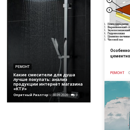
Особенно
цементно
РЕМОНТ
РЕМОНТ
Какие смесители для душа
лучше покупать: анализ
ФИНАНСЫ
продукции интернет магазина
«КТУ»
Где играть в п
Опрятный Риэлтор
-
30.09.2020
0
Опрятный Риэлто