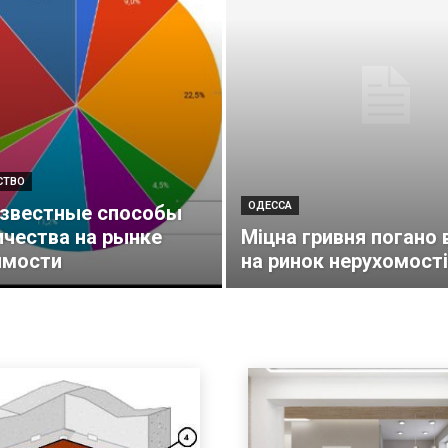
СТВО
ОДЕССА
звестные способы
чества на рынке
Міцна гривня погано
имости
на ринок нерухомості