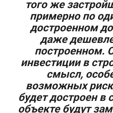
того же застрой
примерно по оди
достроенном до
даже дешевле,
построенном. С
инвестиции в стр
смысл, особе
возможных риско
будет достроен в с
объекте будут зам