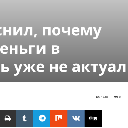
снил, почему
еньги в
 уже не актуал
1410
0