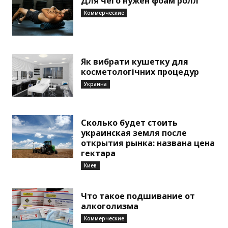
Для чего нужен фоам ролл
Коммерческие
Як вибрати кушетку для
косметологічних процедур
Украина
Сколько будет стоить
украинская земля после
открытия рынка: названа цена
гектара
Киев
Что такое подшивание от
алкоголизма
Коммерческие