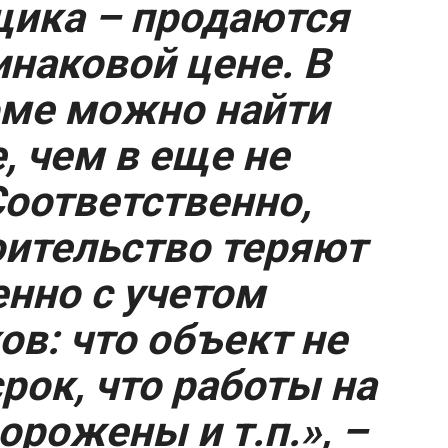
щика – продаются
наковой цене. В
ме можно найти
 чем в еще не
оответственно,
оительство теряют
нно с учетом
в: что объект не
рок, что работы на
орожены и т.п.», –