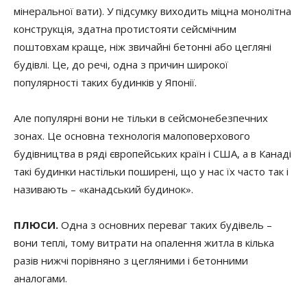
мінеральної вати). У підсумку виходить міцна монолітна
конструкція, здатна протистояти сейсмічним
поштовхам краще, ніж звичайні бетонні або цегляні
будівлі. Це, до речі, одна з причин широкої
популярності таких будинків у Японії.
Але популярні вони не тільки в сейсмонебезпечних
зонах. Це основна технологія малоповерхового
будівництва в ряді європейських країн і США, а в Канаді
такі будинки настільки поширені, що у нас їх часто так і
називають – «канадський будинок».
ПЛЮСИ.
Одна з основних переваг таких будівель –
вони теплі, тому витрати на опалення житла в кілька
разів нижчі порівняно з цегляними і бетонними
аналогами.