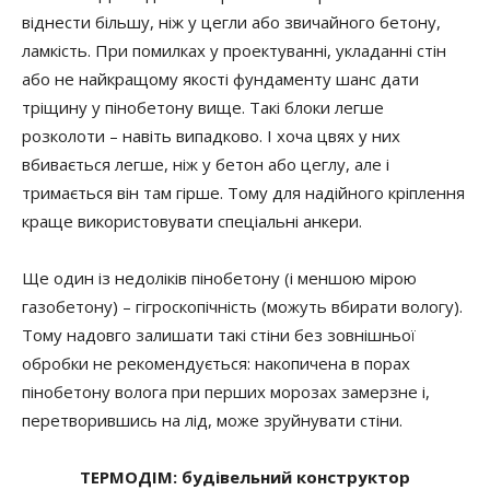
віднести більшу, ніж у цегли або звичайного бетону,
ламкість. При помилках у проектуванні, укладанні стін
або не найкращому якості фундаменту шанс дати
тріщину у пінобетону вище. Такі блоки легше
розколоти – навіть випадково. І хоча цвях у них
вбивається легше, ніж у бетон або цеглу, але і
тримається він там гірше. Тому для надійного кріплення
краще використовувати спеціальні анкери.
Ще один із недоліків пінобетону (і меншою мірою
газобетону) – гігроскопічність (можуть вбирати вологу).
Тому надовго залишати такі стіни без зовнішньої
обробки не рекомендується: накопичена в порах
пінобетону волога при перших морозах замерзне і,
перетворившись на лід, може зруйнувати стіни.
ТЕРМОДІМ: будівельний конструктор