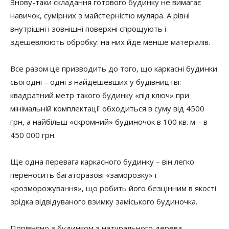
Знову-таки складання готового будинку не вимагає
навичок, сумірних з майстерністю муляра. А рівні
внутрішні і зовнішні поверхні спрощують і
здешевлюють обробку: на них йде менше матеріалів.
Все разом це призводить до того, що каркасні будинки
сьогодні – одні з найдешевших у будівництві:
квадратний метр такого будинку «під ключ» при
мінімальній комплектації обходиться в суму від 4500
грн, а найбільш «скромний» будиночок в 100 кв. м – в
450 000 грн.
Ще одна перевага каркасного будинку – він легко
переносить багаторазові «заморозку» і
«розморожування», що робить його безцінним в якості
зрідка відвідуваного взимку заміського будиночка.
Порівняно з будинком з натурального дерева,