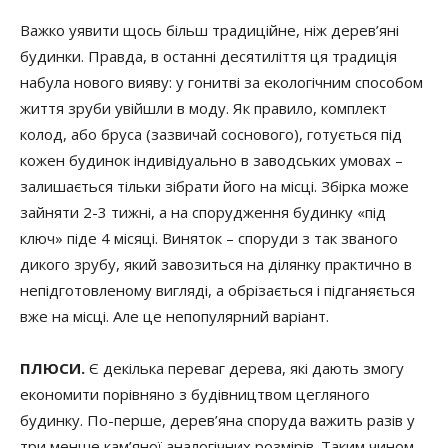
Важко уявити щось більш традиційне, ніж дерев’яні
будинки. Правда, в останні десятиліття ця традиція
набула нового вияву: у гонитві за екологічним способом
життя зруби увійшли в моду. Як правило, комплект
колод, або бруса (зазвичай соснового), готується під
кожен будинок індивідуально в заводських умовах –
залишається тільки зібрати його на місці. Збірка може
зайняти 2-3 тижні, а на спорудження будинку «під
ключ» піде 4 місяці. Виняток – споруди з так званого
дикого зрубу, який завозиться на ділянку практично в
непідготовленому вигляді, а обрізається і підганяється
вже на місці. Але це непопулярний варіант.
ПЛЮСИ.
Є декілька переваг дерева, які дають змогу
економити порівняно з будівництвом цегляного
будинку. По-перше, дерев’яна споруда важить разів у
три менше кам’яної аналогічних розмірів. Таким чином,