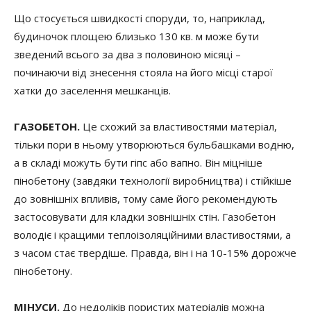
Що стосується швидкості споруди, то, наприклад,
будиночок площею близько 130 кв. м може бути
зведений всього за два з половиною місяці –
починаючи від знесення стояла на його місці старої
хатки до заселення мешканців.
ГАЗОБЕТОН.
Це схожий за властивостями матеріал,
тільки пори в ньому утворюються бульбашками водню,
а в складі можуть бути гіпс або вапно. Він міцніше
пінобетону (завдяки технології виробництва) і стійкіше
до зовнішніх впливів, тому саме його рекомендують
застосовувати для кладки зовнішніх стін. Газобетон
володіє і кращими теплоізоляційними властивостями, а
з часом стає твердіше. Правда, він і на 10-15% дорожче
пінобетону.
МІНУСИ.
До недоліків пористих матеріалів можна