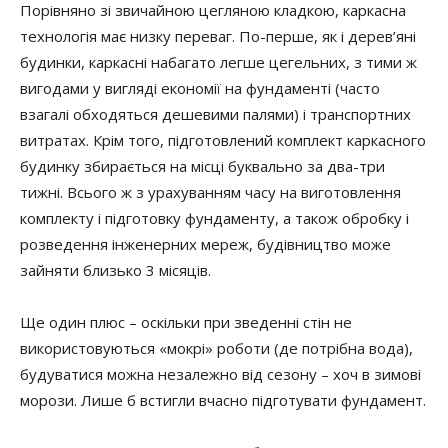
Порівняно зі звичайною цегляною кладкою, каркасна
технологія має низку переваг. По-перше, як і дерев’яні
будинки, каркасні набагато легше цегельних, з тими ж
вигодами у вигляді економії на фундаменті (часто
взагалі обходяться дешевими палями) і транспортних
витратах. Крім того, підготовлений комплект каркасного
будинку збирається на місці буквально за два-три
тижні. Всього ж з урахуванням часу на виготовлення
комплекту і підготовку фундаменту, а також обробку і
розведення інженерних мереж, будівництво може
зайняти близько 3 місяців.
Ще один плюс – оскільки при зведенні стін не
використовуються «мокрі» роботи (де потрібна вода),
будуватися можна незалежно від сезону – хоч в зимові
морози. Лише б встигли вчасно підготувати фундамент.