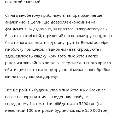
пожежобезпечний.
Стіна з пінобетону приблизно в півтора рази легше
аналогічної з цегли, що дозволяє економити на
фундаменті. Фундамент, як правило, використовують
більш економічний, стрічковий (по периметру стін), хоча
багато чого залежить від стану грунтів. Великі розміри
піноблоку при цілком «підйомній» вазі спрощують і
здешевлюють кладку. Крім того, пінобетон легко
ріжеться звичайною пилкою і сверлится, в нього просто
вбити цвях і з точки зору зручності механічної обробки
він не поступається дереву.
Все це робить будівництво з пінобетонних блоків за
вартістю порівнянним з зведенням зрубу. У
середньому 1 кв. м. стіни обійдеться в 5500 грн (на
невеликий 100-метровий будиночок піде 550 000 грн).