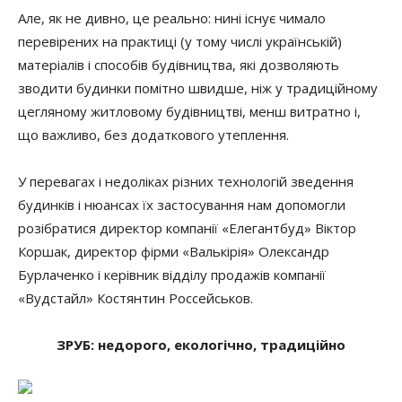
Але, як не дивно, це реально: нині існує чимало
перевірених на практиці (у тому числі українській)
матеріалів і способів будівництва, які дозволяють
зводити будинки помітно швидше, ніж у традиційному
цегляному житловому будівництві, менш витратно і,
що важливо, без додаткового утеплення.
У перевагах і недоліках різних технологій зведення
будинків і нюансах їх застосування нам допомогли
розібратися директор компанії «Елегантбуд» Віктор
Коршак, директор фірми «Валькірія» Олександр
Бурлаченко і керівник відділу продажів компанії
«Вудстайл» Костянтин Россейськов.
ЗРУБ: недорого, екологічно, традиційно