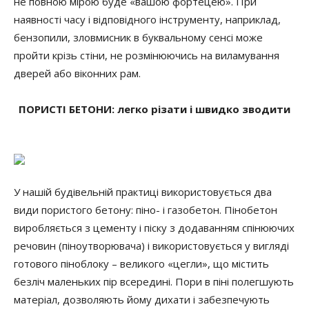
не повною мірою буде «вашою фортецею». При
наявності часу і відповідного інструменту, наприклад,
бензопили, зловмисник в буквальному сенсі може
пройти крізь стіни, не розмінюючись на виламування
дверей або віконних рам.
ПОРИСТІ БЕТОНИ: легко різати і швидко зводити
У нашій будівельній практиці використовується два
види пористого бетону: піно- і газобетон. Пінобетон
виробляється з цементу і піску з додаванням спінюючих
речовин (піноутворювача) і використовується у вигляді
готового піноблоку – великого «цегли», що містить
безліч маленьких пір всередині. Пори в піні полегшують
матеріал, дозволяють йому дихати і забезпечують