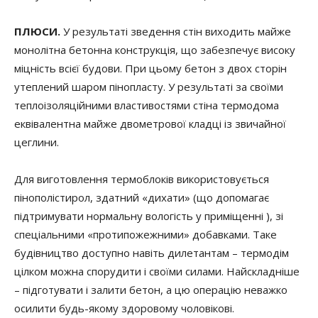
ПЛЮСИ.
У результаті зведення стін виходить майже
монолітна бетонна конструкція, що забезпечує високу
міцність всієї будови. При цьому бетон з двох сторін
утеплений шаром пінопласту. У результаті за своїми
теплоізоляційними властивостями стіна термодома
еквівалентна майже двометрової кладці із звичайної
цеглини.
Для виготовлення термоблоків використовується
пінополістирол, здатний «дихати» (що допомагає
підтримувати нормальну вологість у приміщенні ), зі
спеціальними «протипожежними» добавками. Таке
будівництво доступно навіть дилетантам – термодім
цілком можна спорудити і своїми силами. Найскладніше
– підготувати і залити бетон, а цю операцію неважко
осилити будь-якому здоровому чоловікові.