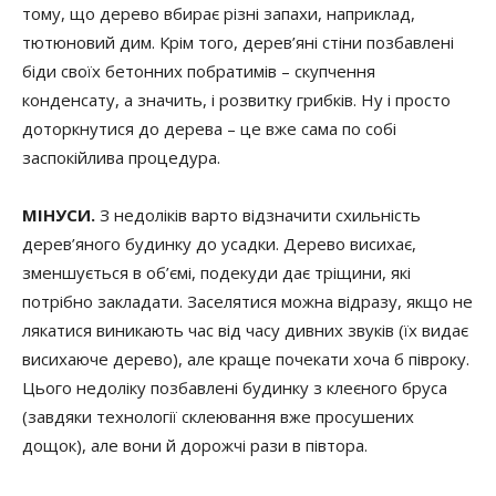
тому, що дерево вбирає різні запахи, наприклад,
тютюновий дим. Крім того, дерев’яні стіни позбавлені
біди своїх бетонних побратимів – скупчення
конденсату, а значить, і розвитку грибків. Ну і просто
доторкнутися до дерева – це вже сама по собі
заспокійлива процедура.
МІНУСИ.
З недоліків варто відзначити схильність
дерев’яного будинку до усадки. Дерево висихає,
зменшується в об’ємі, подекуди дає тріщини, які
потрібно закладати. Заселятися можна відразу, якщо не
лякатися виникають час від часу дивних звуків (їх видає
висихаюче дерево), але краще почекати хоча б півроку.
Цього недоліку позбавлені будинку з клеєного бруса
(завдяки технології склеювання вже просушених
дощок), але вони й дорожчі рази в півтора.