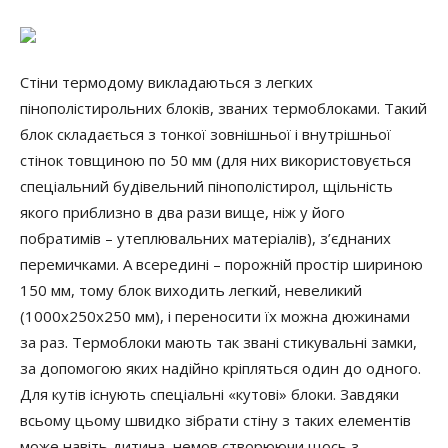
Стіни термодому викладаються з легких
пінополістирольних блоків, званих термоблоками. Такий
блок складається з тонкої зовнішньої і внутрішньої
стінок товщиною по 50 мм (для них використовується
спеціальний будівельний пінополістирол, щільність
якого приблизно в два рази вище, ніж у його
побратимів – утеплювальних матеріалів), з’єднаних
перемичками. А всередині – порожній простір шириною
150 мм, тому блок виходить легкий, невеликий
(1000х250х250 мм), і переносити їх можна дюжинами
за раз. Термоблоки мають так звані стикувальні замки,
за допомогою яких надійно кріпляться один до одного.
Для кутів існують спеціальні «кутові» блоки. Завдяки
всьому цьому швидко зібрати стіну з таких елементів
може навіть дитина, немов створюючи щось з