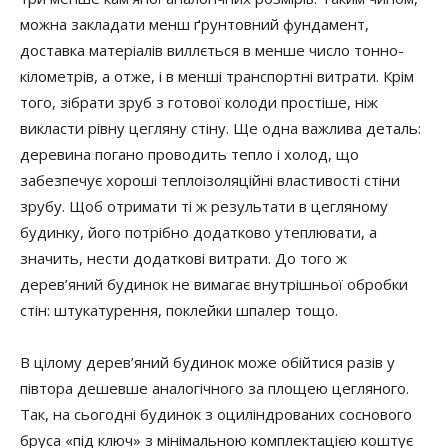
можна закладати менш ґрунтовний фундамент,
доставка матеріалів виллється в менше число тонно-
кілометрів, а отже, і в менші транспортні витрати. Крім
того, зібрати зруб з готової колоди простіше, ніж
викласти рівну цегляну стіну. Ще одна важлива деталь:
деревина погано проводить тепло і холод, що
забезпечує хороші теплоізоляційні властивості стіни
зрубу. Щоб отримати ті ж результати в цегляному
будинку, його потрібно додатково утеплювати, а
значить, нести додаткові витрати. До того ж
дерев’яний будинок не вимагає внутрішньої обробки
стін: штукатурення, поклейки шпалер тощо.
В цілому дерев’яний будинок може обійтися разів у
півтора дешевше аналогічного за площею цегляного.
Так, на сьогодні будинок з оциліндрованих соснового
бруса «під ключ» з мінімальною комплектацією коштує