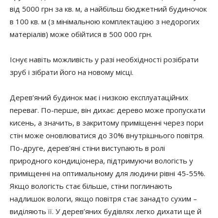
від 5000 грн за кв. м, а найбільш бюджетний будиночок
в 100 кв. м (з мінімальною комплектацією з недорогих
матеріалів) може обійтися в 500 000 грн.
Існує навіть можливість у разі необхідності розібрати
зруб і зібрати його на новому місці.
Дерев’яний будинок має і низкою експлуатаційних
переваг. По-перше, він дихає: дерево може пропускати
кисень, а значить, в закритому приміщенні через пори
стін може оновлюватися до 30% внутрішнього повітря.
По-друге, дерев’яні стіни виступають в ролі
природного кондиціонера, підтримуючи вологість у
приміщенні на оптимальному для людини рівні 45-55%.
Якщо вологість стає більше, стіни поглинають
надлишок вологи, якщо повітря стає занадто сухим –
виділяють її. У дерев’яних будівлях легко дихати ще й