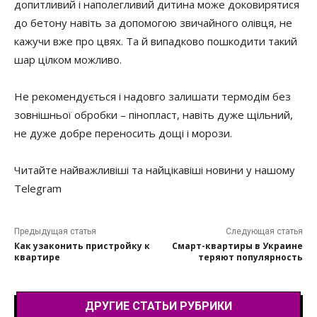
допитливий і наполегливий дитина може доковирятися
до бетону навіть за допомогою звичайного олівця, не
кажучи вже про цвях. Та й випадково пошкодити такий
шар цілком можливо.
Не рекомендується і надовго залишати термодім без
зовнішньої обробки – пінопласт, навіть дуже щільний,
не дуже добре переносить дощі і морози.
Читайте найважливіші та найцікавіші новини у нашому
Telegram
Предыдущая статья
Следующая статья
Как узаконить пристройку к
Смарт-квартиры в Украине
квартире
теряют популярность
ДРУГИЕ СТАТЬИ РУБРИКИ