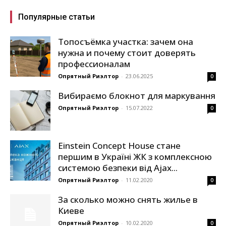
Популярные статьи
Топосъёмка участка: зачем она
нужна и почему стоит доверять
профессионалам
Опрятный Риэлтор
-
23.06.2025
0
Вибираємо блокнот для маркування
Опрятный Риэлтор
-
15.07.2022
0
Einstein Concept House стане
першим в Україні ЖК з комплексною
системою безпеки від Ajax...
Опрятный Риэлтор
-
11.02.2020
0
За сколько можно снять жилье в
Киеве
Опрятный Риэлтор
-
10.02.2020
0