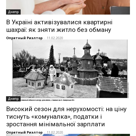
Днепр
В Україні активізувалися квартирні
шахраї: як зняти житло без обману
Опрятный Риэлтор
-
11.02.2020
Днепр
Високий сезон для нерухомості: на ціну
тиснуть «комуналка», податки і
зростання мінімальної зарплати
Опрятный Риэлтор
-
11.02.2020