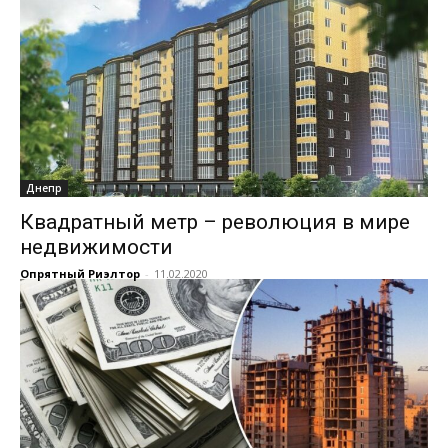
Днепр
Квадратный метр – революция в мире
недвижимости
Опрятный Риэлтор
-
11.02.2020