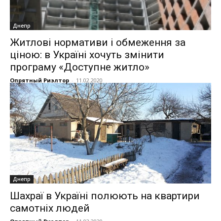
Днепр
Житлові нормативи і обмеження за
ціною: в Україні хочуть змінити
програму «Доступне житло»
Опрятный Риэлтор
-
11.02.2020
Днепр
Шахраї в Україні полюють на квартири
самотніх людей