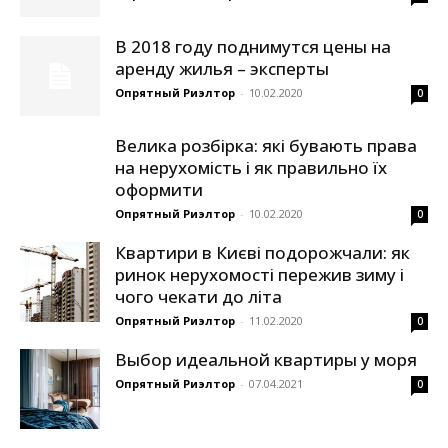
В 2018 году поднимутся цены на
аренду жилья – эксперты
Опрятный Риэлтор
-
10.02.2020
0
Велика розбірка: які бувають права
на нерухомість і як правильно їх
оформити
Опрятный Риэлтор
-
10.02.2020
0
Квартири в Києві подорожчали: як
ринок нерухомості пережив зиму і
чого чекати до літа
Опрятный Риэлтор
-
11.02.2020
0
Выбор идеальной квартиры у моря
Опрятный Риэлтор
-
07.04.2021
0