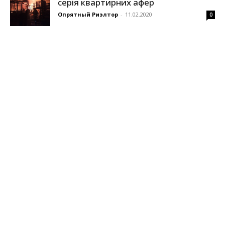
серія квартирних афер
Опрятный Риэлтор
-
11.02.2020
0