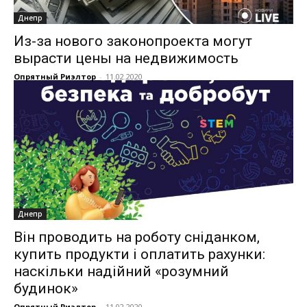
Днепр
Из-за нового законопроекта могут
вырасти цены на недвижимость
Опрятный Риэлтор
-
11.02.2020
Днепр
Він проводить на роботу сніданком,
купить продукти і оплатить рахунки:
наскільки надійний «розумний
будинок»
Опрятный Риэлтор
-
11.02.2020