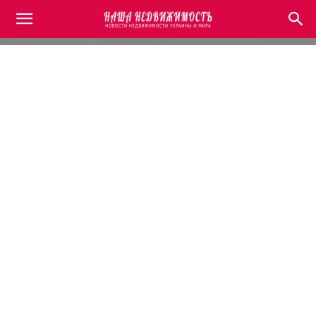
Днепр
Другие регионы
Запорожье
Киев
Львов
Домой
Украина
Днепр