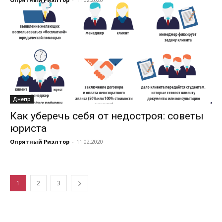
Днепр
Как уберечь себя от недостроя: советы
юриста
Опрятный Риэлтор
-
11.02.2020
1
2
3