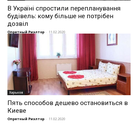
В Україні спростили перепланування
будівель: кому більше не потрібен
дозвіл
Опрятный Риэлтор
-
11.02.2020
Харьков
Пять способов дешево остановиться в
Киеве
Опрятный Риэлтор
-
11.02.2020