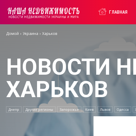
Наша
ГЛАВНАЯ
Домой
Украина
Харьков
Недвижимость
НОВОСТИ 
ХАРЬКОВ
Днепр
Другие регионы
Запорожье
Киев
Львов
Одесса