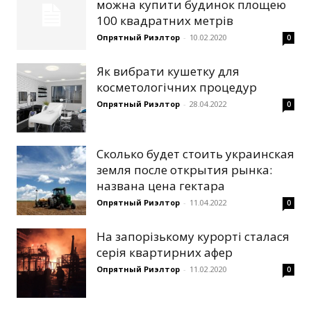
можна купити будинок площею
100 квадратних метрів
Опрятный Риэлтор
-
10.02.2020
0
Як вибрати кушетку для
косметологічних процедур
Опрятный Риэлтор
-
28.04.2022
0
Сколько будет стоить украинская
земля после открытия рынка:
названа цена гектара
Опрятный Риэлтор
-
11.04.2022
0
На запорізькому курорті сталася
серія квартирних афер
Опрятный Риэлтор
-
11.02.2020
0