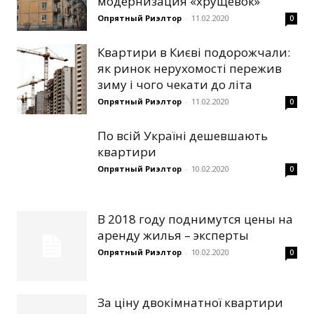
модернизация «хрущевок»
Опрятный Риэлтор
-
11.02.2020
0
Квартири в Києві подорожчали:
як ринок нерухомості пережив
зиму і чого чекати до літа
Опрятный Риэлтор
-
11.02.2020
0
По всій Україні дешевшають
квартири
Опрятный Риэлтор
-
10.02.2020
0
В 2018 году поднимутся цены на
аренду жилья – эксперты
Опрятный Риэлтор
-
10.02.2020
0
За ціну двокімнатної квартири