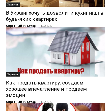
Харьков
В Україні хочуть дозволити кухні-ніші в
будь-яких квартирах
Опрятный Риэлтор
-
11.02.2020
Харьков
Как продать квартиру: создаем
хорошее впечатление и продаем
эмоции
Опрятный Риэлтор
-
11.02.2020