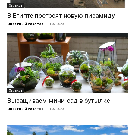
Харьков
В Египте построят новую пирамиду
Опрятный Риэлтор
-
11.02.2020
Харьков
Выращиваем мини-сад в бутылке
Опрятный Риэлтор
-
11.02.2020