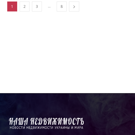
...
1
2
3
8