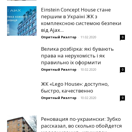
Einstein Concept House стане
першим в Україні ЖК з
комплексною системою безпеки
від Ajax...
Опрятный Риэлтор
-
11.02.2020
0
Велика розбірка: які бувають
права на нерухомість і як
правильно їх оформити
Опрятный Риэлтор
-
10.02.2020
0
ЖК «Lego House»: доступно,
быстро, качественно
Опрятный Риэлтор
-
10.02.2020
0
Реновация по-украински: Зубко
рассказал, во сколько обойдется