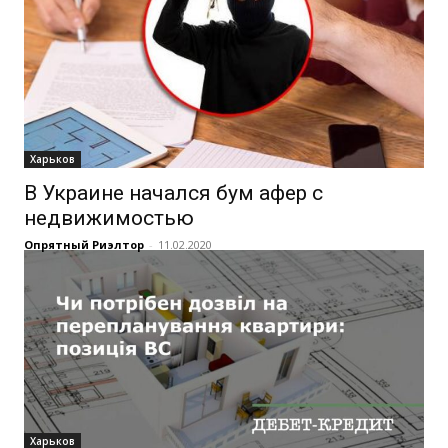
Харьков
В Украине начался бум афер с
недвижимостью
Опрятный Риэлтор
-
11.02.2020
Харьков