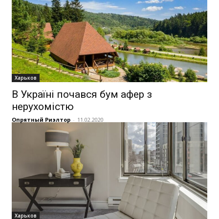
Харьков
В Україні почався бум афер з
нерухомістю
Опрятный Риэлтор
-
11.02.2020
Харьков