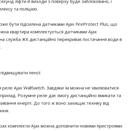
секунд ліфти й виходи з поверху буде заблоковано, і
ексу та поліцією.
же бути підсилена датчиками Ajax FireProtect Plus, що
ожна квартира комплектується датчиками Ajax
онна служба ЖК дистанційно перекриває постачання води в
.
 підвищувати пенсії
 реле Ajax WallSwitch. Завдяки їм можна не хвилюватися
оприлад. Розумне реле дає змогу дистанційно вмикати та
вання енергії. До того ж воно захищає техніку від
яння.
рах комплекти Ajax можна доповнити новими пристроями: