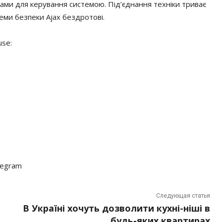
ами для керування системою. Під’єднання техніки триває
теми безпеки Ajax бездротові.
use:
legram
Следующая статья
В Україні хочуть дозволити кухні-ніші в
будь-яких квартирах