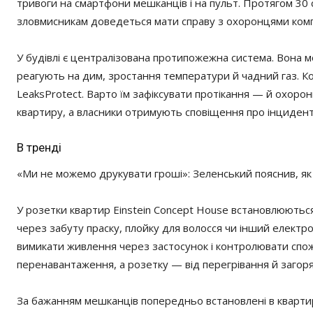
тривоги на смартфони мешканців і на пульт. Протягом 30 
зловмисникам доведеться мати справу з охоронцями компл
У будівлі є централізована протипожежна система. Вона мо
реагують на дим, зростання температури й чадний газ. К
LeaksProtect. Варто їм зафіксувати протікання — й охор
квартиру, а власники отримують сповіщення про інцидент
В тренді
«Ми не можемо друкувати гроші»: Зеленський пояснив, як
У розетки квартир Einstein Concept House встановлюються
через забуту праску, плойку для волосся чи інший електр
вимикати живлення через застосунок і контролювати спожи
перенавантаження, а розетку — від перегрівання й загор
За бажанням мешканців попередньо встановлені в кварти