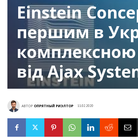
Einstein Conc
першим в Укр
комплексною
від Ajax Syste
АВТОР
ОПРЯТНЫЙ РИЭЛТОР
11.02.2020