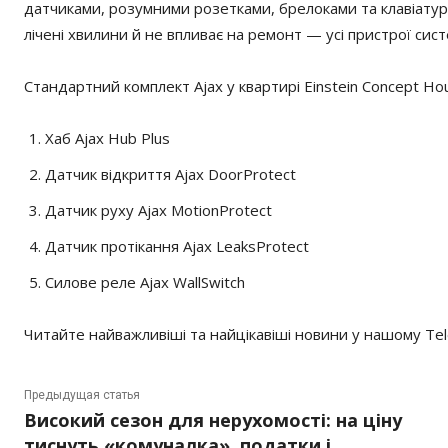
датчиками, розумними розетками, брелоками та клавіатур
лічені хвилини й не впливає на ремонт — усі пристрої сис
Стандартний комплект Ajax у квартирі Einstein Concept Ho
Хаб Ajax Hub Plus
Датчик відкриття Ajax DoorProtect
Датчик руху Ajax MotionProtect
Датчик протікання Ajax LeaksProtect
Силове реле Ajax WallSwitch
Читайте найважливіші та найцікавіші новини у нашому Te
Предыдущая статья
Високий сезон для нерухомості: на ціну
тиснуть «комуналка», податки і