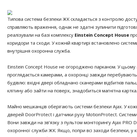
Типова система безпеки ЖК складається з контролю досту
справляють враження, однак не здатні зупинити підготов
реалізували на базі комплексу
Einstein Concept House
про
коридори та сходи. У кожній квартирі встановлено системи
внутрішня охоронна служба.
Einstein Concept House не огороджено парканом. У цьому
проглядається камерами, а охоронці завжди перебувають 
будівлю: вхідні двері обладнано сканерами відбитків паль
клітину або зайти на поверх, знадобиться магнітна картка
Майно мешканців оберігають системи безпеки Ajax. У кожн
дверей DoorProtect і датчики руху MotionProtect. Системи
Вони завжди на зв’язку з пультом моніторингу Ajax PRO D
охоронної служби ЖК. Якщо, попри всі заходи безпеки, у к