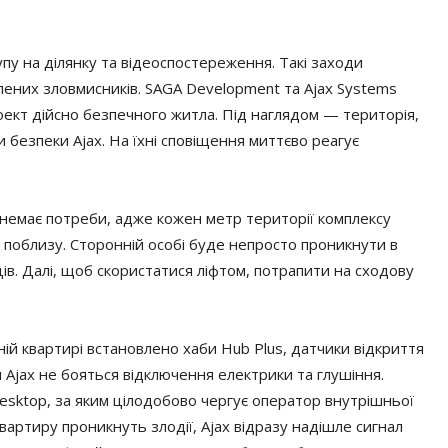
пу на ділянку та відеоспостереження. Такі заходи
лених зловмисників. SAGA Development та Ajax Systems
ект дійсно безпечного житла. Під наглядом — територія,
 безпеки Ajax. На їхні сповіщення миттєво реагує
 немає потреби, адже кожен метр території комплексу
поблизу. Сторонній особі буде непросто проникнути в
ців. Далі, щоб скористатися ліфтом, потрапити на сходову
.
ій квартирі встановлено хаби Hub Plus, датчики відкриття
 Ajax не бояться відключення електрики та глушіння.
esktop, за яким цілодобово чергує оператор внутрішньої
вартиру проникнуть злодії, Ajax відразу надішле сигнал