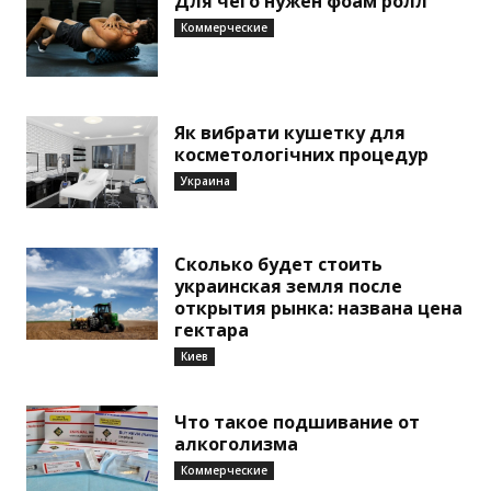
Для чего нужен фоам ролл
Коммерческие
Як вибрати кушетку для
косметологічних процедур
Украина
Сколько будет стоить
украинская земля после
открытия рынка: названа цена
гектара
Киев
Что такое подшивание от
алкоголизма
Коммерческие