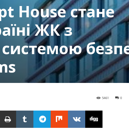
ept House стане
аїні ЖК з
 системою безп
ms
5461
0