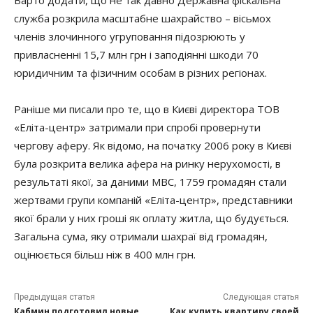
Варто додати, що не так давно Державна фіскальна
служба розкрила масштабне шахрайство – вісьмох
членів злочинного угруповання підозрюють у
привласненні 15,7 млн грн і заподіянні шкоди 70
юридичним та фізичним особам в різних регіонах.
Раніше ми писали про те, що в Києві директора ТОВ
«Еліта-центр» затримали при спробі провернути
чергову аферу. Як відомо, на початку 2006 року в Києві
була розкрита велика афера на ринку нерухомості, в
результаті якої, за даними МВС, 1759 громадян стали
жертвами групи компаній «Еліта-центр», представники
якої брали у них гроші як оплату житла, що будується.
Загальна сума, яку отримали шахраї від громадян,
оцінюється більш ніж в 400 млн грн.
Предыдущая статья
Следующая статья
Кабмин подготовил новые
Как купить квартиру своей