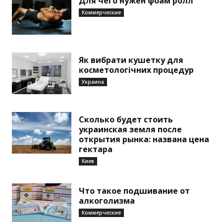
Для чего нужен фоам ролл
Коммерческие
Як вибрати кушетку для
косметологічних процедур
Украина
Сколько будет стоить
украинская земля после
открытия рынка: названа цена
гектара
Киев
Что такое подшивание от
алкоголизма
Коммерческие