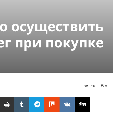
о осуществить
ег при покупке
1446
0