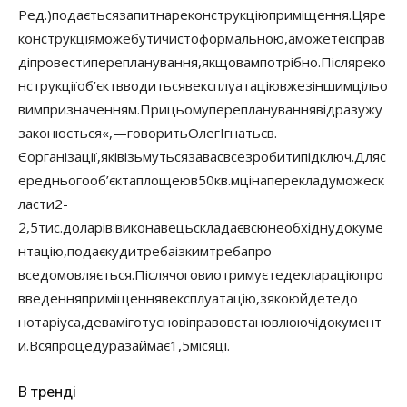
Ред
.
)
подається
запит
на
реконструкцію
приміщення
.
Ця
ре
конструкція
може
бути
чисто
формальною
,
а
можете
і
справ
ді
провести
перепланування
,
якщо
вам
потрібно
.
Після
реко
нструкції
об’єкт
вводиться
в
експлуатацію
вже
з
іншим
цільо
вим
призначенням
.
При
цьому
перепланування
відразу
ж
у
законюється
«
,
—
говорить
Олег
Ігнатьєв
.
Є
організації
,
які
візьмуться
за
вас
все
зробити
під
ключ
.
Для
с
ереднього
об’єкта
площею
в
50
кв
.
м
ціна
перекладу
може
ск
ласти
2-
2,5
тис
.
доларів
:
виконавець
складає
всю
необхідну
докуме
нтацію
,
подає
куди
треба
і
з
ким
треба
про
все
домовляється
.
Після
чого
ви
отримуєте
декларацію
про
введення
приміщення
в
експлуатацію
,
з
якою
йдете
до
нотаріуса
,
де
вам
і
готує
нові
правовстановлюючі
документ
и
.
Вся
процедура
займає
1,5
місяці
.
В тренді