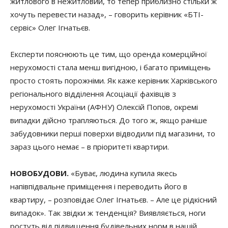
житлового в нежитловий, то тепер приблизно стільки ж
хочуть перевести назад», – говорить керівник «БТІ-
сервіс» Олег Ігнатьєв.
Експерти пояснюють це тим, що оренда комерційної
нерухомості стала менш вигідною, і багато приміщень
просто стоять порожніми.
Як каже керівник Харківського
регіонального відділення Асоціації фахівців з
нерухомості України (АФНУ) Олексій Попов, окремі
випадки дійсно трапляються.
До того ж, якщо раніше
забудовники перші поверхи відводили під магазини, то
зараз цього немає – в пріоритеті квартири.
НОВОБУДОВИ.
«Буває, людина купила якесь
напівпідвальне приміщення і переводить його в
квартиру, – розповідає Олег Ігнатьєв. – Але це рідкісний
випадок».
Так звідки ж тенденція?
Виявляється, ноги
ростуть від підвищення будівельних норм в нашій