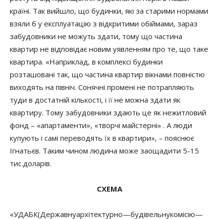
країні.
Так вийшло, що будинки, які за старими нормами
взяли б у експлуатацію з відкритими обіймами, зараз
забудовники не можуть здати, тому що частина
квартир не відповідає новим уявленням про те, що таке
квартира.
«Наприклад, в комплексі будинки
розташовані так, що частина квартир вікнами повністю
виходять на північ. Сонячні промені не потрапляють
туди в достатній кількості, і її не можна здати як
квартиру. Тому забудовники здають це як нежитловий
фонд – «апартаменти», «творчі майстерні»
. А люди
купують і самі переводять їх в квартири», – пояснює
Ігнатьєв.
Таким чином людина може заощадити 5-15
тис.доларів.
СХЕМА
«
У
ДАБК
(
Державну
архітектурно
—
будівельну
комісію
—