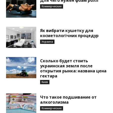
Для чего нужен фоам ролл
Коммерческие
Як вибрати кушетку для
косметологічних процедур
Украина
Сколько будет стоить
украинская земля после
открытия рынка: названа цена
гектара
Киев
Что такое подшивание от
алкоголизма
Коммерческие