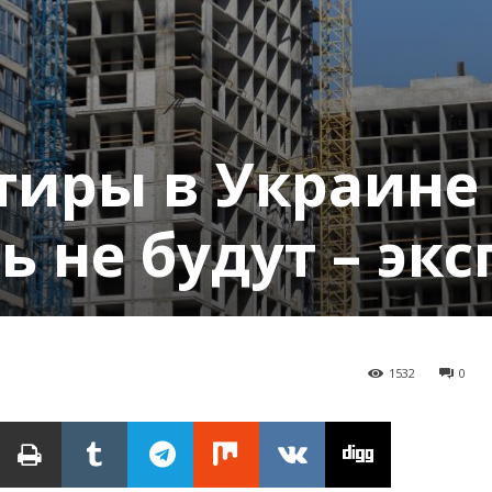
тиры в Украине
 не будут – экс
1532
0