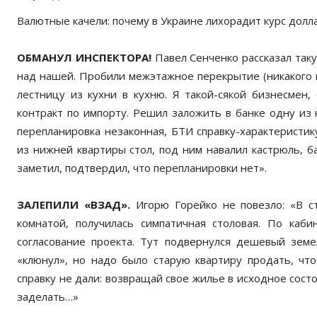
Валютные качели: почему в Украине лихорадит курс долл
ОБМАНУЛ ИНСПЕКТОРА!
Павел Сенченко рассказал таку
над нашей. Пробили межэтажное перекрытие (никакого пр
лестницу из кухни в кухню. Я такой-сякой бизнесмен,
контракт по импорту. Решил заложить в банке одну из 
перепланировка незаконная, БТИ справку-характеристик
из нижней квартиры стол, под ним навалил кастрюль, б
заметил, подтвердил, что перепланировки нет».
ЗАЛЕПИЛИ «ВЗАД».
Игорю Горейко не повезло: «В ст
комнатой, получилась симпатичная столовая. По каби
согласование проекта. Тут подвернулся дешевый зем
«клюнул», но надо было старую квартиру продать, что
справку не дали: возвращай свое жилье в исходное сост
заделать…»