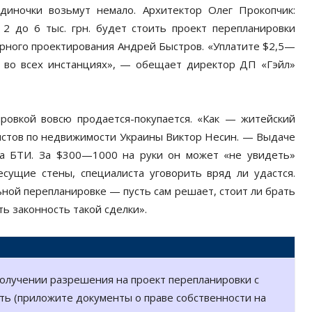
диночки возьмут немало. Архитектор Олег Прокопчик:
2 до 6 тыс. грн. будет стоить проект перепланировки
рного проектирования Андрей Быстров. «Уплатите $2,5—
ие во всех инстанциях», — обещает директор ДП «Гэйл»
овкой вовсю продается-покупается. «Как — житейский
истов по недвижимости Украины Виктор Несин. — Выдаче
ра БТИ. За $300—1000 на руки он может «не увидеть»
есущие стены, специалиста уговорить вряд ли удастся.
ной перепланировке — пусть сам решает, стоит ли брать
ь законность такой сделки».
получении разрешения на проект перепланировки с
ть (приложите документы о праве собственности на