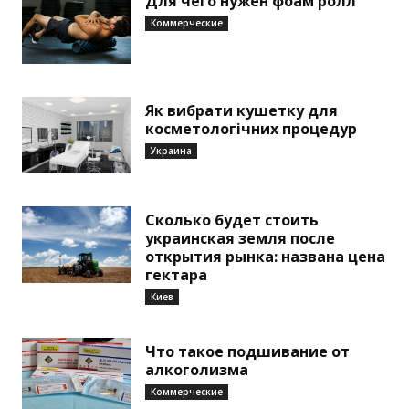
Для чего нужен фоам ролл
Коммерческие
Як вибрати кушетку для
косметологічних процедур
Украина
Сколько будет стоить
украинская земля после
открытия рынка: названа цена
гектара
Киев
Что такое подшивание от
алкоголизма
Коммерческие