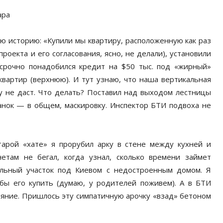
ара
ю историю: «Купили мы квартиру, расположенную как раз
оекта и его согласования, ясно, не делали), установили
 срочно понадобился кредит на $50 тыс. под «жирный»
квартир (верхнюю). И тут узнаю, что наша вертикальная
у не даст. Что делать? Поставил над выходом лестницы
анок — в общем, маскировку. Инспектор БТИ подвоха не
арой «хате» я прорубил арку в стене между кухней и
нетам не бегал, когда узнал, сколько времени займет
ельный участок под Киевом с недостроенным домом. Я
бы его купить (думаю, у родителей поживем). А в БТИ
ояние. Пришлось эту симпатичную арочку «взад» бетоном