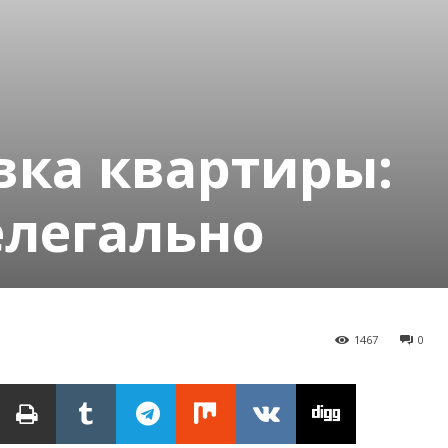
ка квартиры:
елегально
1467
0