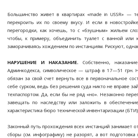
Большинство живет в квартирах «made in USSR» — те
перекроить их по своему вкусу. И если в новостройк
перегородки, как хочешь, то с «бэушным» жильем сло
чтобы, к примеру, объединить туалет с ванной или 
заморачиваясь хождением по инстанциям. Рискуют, однак
НАРУШЕНИЕ И НАКАЗАНИЕ.
Собственно, наказание
Админкодекса, символическое — штраф в 17—51 грн. Но
обязан за свой счет вернуть все в первоначальное со
себе сурком, ведь без решения суда никто не вправе зай
техпаспортом. Да, если бы не ряд «но». Незаконно пер
завещать по наследству или заложить в обеспечение 
характеристика бюро технической инвентаризации (БТИ),
Законный путь прохождения всех инстанций занимает от
сборы (см. инфографику) не разорят, а вот подготовк