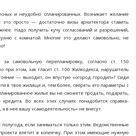
сных и неудобно спланированных. Возникает желание
е это просто — достаточно визы архитектора ставить
жнее. Надо получить кучу согласований и разрешений,
кухню с комнатой. Многие это делают самовольно, не
о!
 за самовольную перепланировку, согласно ст. 150
 при этом, как гласит ст. 100 Жилкодекса, нарушитель
стояние — выходит, он впустую «огород городил»? Сиди
ти в твое жилище и, тем более, сверять его параметры с
епланированное жилье вы не сможете продать, подарить,
кредита. Во всех этих случаях понадобится справка-
 а в нее вашу «самодеятельность» не внесут.
 полугода, если заниматься только этим. Ведомственные
а проекта влетит в копеечку. При этом имеющие нужную