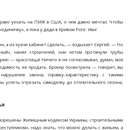
раво уехать на ПМЖ в США, о чем давно мечтал. Чтобы
единичку», а пока у дяди в Кривом Роге. Увы!
н, а из кухни кабинет сделать, — вздыхает Сергей. — Но
ный», нанял строителей, они летом протянули трубы
рею — красотища! Ничего я не согласовывал, думал, моя
ходимость ее продать. Брокер посмотрела — говорит, вы
арушение закона, справку-характеристику с такими
бы успеть отрезать самоделку до отопительного сезона,
ЬЯ
разрешены Жилищным кодексом Украины, строительными
еступником», надо знать, что можно делать с жильем, а