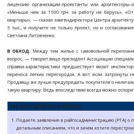
лицензию организации-проектанты или архитекторы-о
«Меньше чем за 1500 грн. за работу не берусь». «От 
квартиры», — сказал замгендиректора Центра архитекту
5 тыс., и получите не только проект, но и согласован
Светлана Литовченко.
В ОБХОД.
Между тем жилье с самовольной перепланир
вопрос, — говорит вице-президент Ассоциации специал
справки-характеристики предшествует визит инспекто
переноса легких перегородок. А вот если затронуты н
Продавцу же лучше предупредить покупателя о нелегаль
такую квартиру. Ведь впоследствии всегда можно оспорит
КАК ЭТО СДЕЛАТЬ ПО ЗАКОНУ
Подаете заявление в райгосадминистрацию (РГА) о 
детальным описанием, что и зачем хотите перестрои