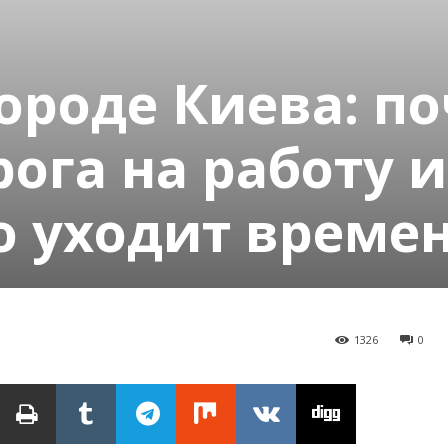
ороде Киева: п
ога на работу и
то уходит време
1326
0