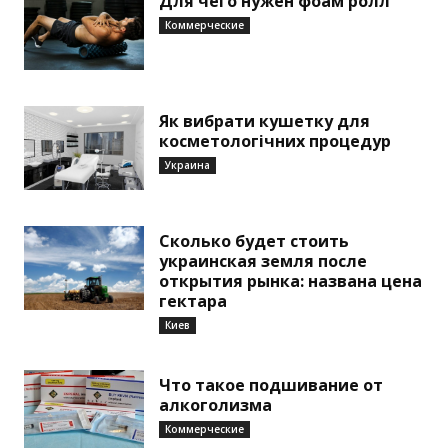
Для чего нужен фоам ролл
Коммерческие
Як вибрати кушетку для
косметологічних процедур
Украина
Сколько будет стоить
украинская земля после
открытия рынка: названа цена
гектара
Киев
Что такое подшивание от
алкоголизма
Коммерческие