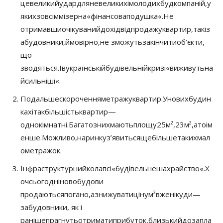
це
великий
удар
для
невеликих
і
молодих
будкомпаній
,
у
яких
зовсім
мізерна
«
фінансова
подушка
«
.
Не
отримавши
очікуваний
дохід
від
продажу
квартир
,
такі
з
абудовники
,
ймовірно
,
не зможуть
закінчити
об’єкти,
що
зводяться
.
І
в
українській
будівельній
кризі
«
виживуть
на
йсильніші
«
.
Подальше
скорочення
метражу
квартир
.
У
нових
будин
ках
і
так
більшість
квартир
—
однокімнатні
.
Багато
з
них
мають
площу
25
м²
,
23
м²
,
а
то
і
м
енше
.
Можливо
,
на
ринку
з’явиться
ще
більше
таких
мал
ометражок
.
Інфраструктурний
колапс
і
«
будівельне
шахрайство
«
.
Х
оч
сьогодні
новобудови
продаються
погано
,
а
знижувати
ціну
м²
вже
нікуди
—
забудовники
, як і
раніше
прагнуть
отримати
прибуток
,
близький
до
запла