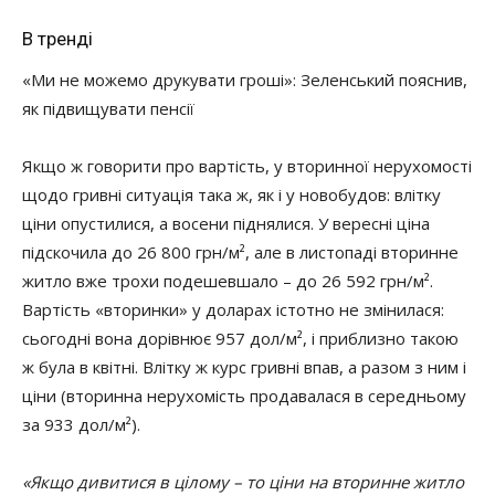
В тренді
«Ми не можемо друкувати гроші»: Зеленський пояснив,
як підвищувати пенсії
Якщо ж говорити про вартість, у вторинної нерухомості
щодо гривні ситуація така ж, як і у новобудов: влітку
ціни опустилися, а восени піднялися.
У вересні ціна
підскочила до 26 800 грн/м², але в листопаді вторинне
житло вже трохи подешевшало – до 26 592 грн/м².
Вартість «вторинки» у доларах істотно не змінилася:
сьогодні вона дорівнює 957 дол/м², і приблизно такою
ж була в квітні.
Влітку ж курс гривні впав, а разом з ним і
ціни (вторинна нерухомість продавалася в середньому
за 933 дол/м²).
«Якщо дивитися в цілому – то ціни на вторинне житло