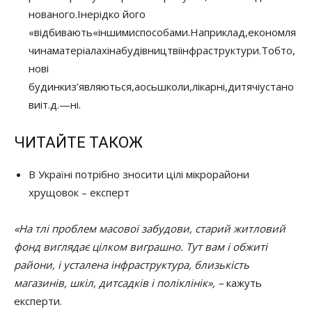
нованого
.
І
нерідко
його
«
відбивають
«
іншими
способами
.
Наприклад
,
економля
чи
на
матеріалах
і
на
будівництві
інфраструктури
.
Тобто
,
нові
будинки
з’являються
,
а
ось
школи
,
лікарні
,
дитячі
устано
ви
і
т.д.
—
ні
.
ЧИТАЙТЕ ТАКОЖ
В Україні потрібно зносити цілі мікрорайони
хрущовок – експерт
«На тлі проблем масової забудови, старий житловий
фонд виглядає цілком виграшно. Тут вам і обжиті
райони, і усталена інфраструктура, близькість
магазинів, шкіл, дитсадків і поліклінік», –
кажуть
експерти.