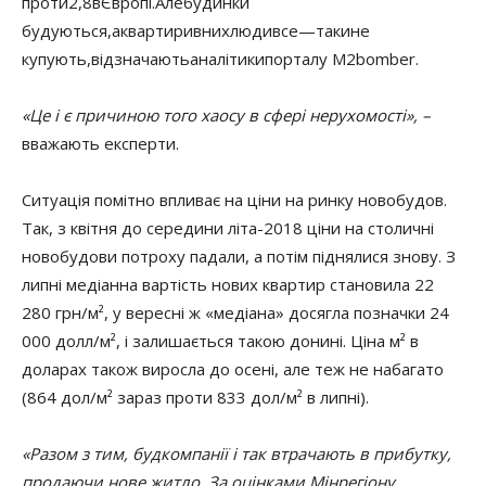
проти
2,8
в
Європі
.
Але
будинки
будуються
,
а
квартири
в
них
люди
все
—
таки
не
купують
,
відзначають
аналітики
порталу
M2bomber.
«Це і є причиною того хаосу в сфері нерухомості», –
вважають експерти.
Ситуація помітно впливає на ціни на ринку новобудов.
Так, з квітня до середини літа-2018 ціни на столичні
новобудови потроху падали, а потім піднялися знову.
З
липні медіанна вартість нових квартир становила 22
280 грн/м², у вересні ж «медіана» досягла позначки 24
000 долл/м², і залишається такою донині.
Ціна м² в
доларах також виросла до осені, але теж не набагато
(864 дол/м² зараз проти 833 дол/м² в липні).
«Разом з тим, будкомпанії і так втрачають в прибутку,
продаючи нове житло. За оцінками Мінрегіону,