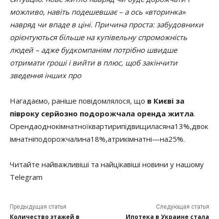
можливо, навіть подешевшає – а ось «вторинка»
навряд чи впаде в ціні. Причина проста: забудовники
орієнтуються більше на купівельну спроможність
людей – адже будкомпаніям потрібно швидше
отримати гроші і вийти в плюс, щоб закінчити
зведення інших про
Нагадаємо, раніше повідомлялося, що
в Києві за
півроку серйозно подорожчала оренда житла
.
Оренда
однокімнатної
квартири
підвищилася
на
13
%
,
двок
імнатні
подорожчали
на
18
%
,
а
трикімнатні
—
на
25
%
.
Читайте найважливіші та найцікавіші новини у нашому
Telegram
Предыдущая статья
Следующая статья
Количество этажей в
Ипотека в Украине стала