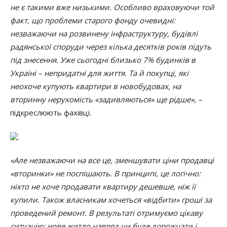
не є такими вже низькими. Особливо враховуючи той
факт, що проблеми старого фонду очевидні:
незважаючи на розвинену інфраструктуру, будівлі
радянської споруди через кілька десятків років підуть
під знесення. Уже сьогодні близько 7% будинків
в
Україні – непридатні для життя. Та й покупці, які
неохоче купують квартири в новобудовах, на
вторинну нерухомість «задивляються» ще рідше», –
підкреслюють фахівці
.
«Але незважаючи на все це, зменшувати ціни продавці
«вторинки» не поспішають. В принципі, це логічно:
ніхто не хоче продавати квартиру дешевше, ніж її
купили. Також власникам хочеться «відбити» гроші за
проведений ремонт. В результаті отримуємо цікаву
ситуацію:
нове житло навряд чи буде дорожчати і