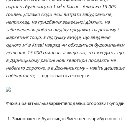
вартість будівництва 1 м² в Києві – близько 13 000
гривен. Додамо сюди інші витрати забудовників,
наприклад, на придбання земельної ділянки, на
забезпечення роботи відділу продажів
, на рекламу і
маркетинг тощо. У підсумку вийде, що зведення
одного м² в Києві навряд чи обходиться будкомпаніям
дешевше 15 000 гривень. а якщо так, то виходить, що
в Дарницькому районі нові квартири продають не
набагато дорожче, а в
Деснянському – навіть дешевше
собівартості
«, —
відзначають експерти
.
Фахівці
бачать
кілька
варіантів
подальшого
розвитку
подій
:
Замороження
будівництв
.
Зменшення
прибутковості
—