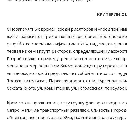
КРИТЕРИИ О
С незапамятных времен среди риелторов и «предпринима
жилья зависит от трех основных критериев: местополож
разработке своей классификации в УСА, видимо, следова
первая из семи групп факторов, определяющих классность
Разработчики, к примеру, решили оценивать жилье по п
меньше номер зоны, тем ближе дом к центру города. В К
«пятачок», который представляет собой «пятно» со следу
Трехсвятительская, Парковая дорога, ст. м. «Арсенальная
Саксаганского, ул. Коминтерна, ул. Гоголевская, переулок 
Кроме зоны проживания, в эту группу факторов входят и
метро, наличие транспортных развязок, близость к горо
объектов, плотность застройки, наличие инфраструктуры