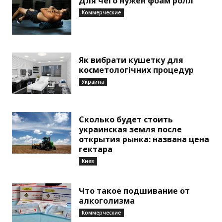
Для чего нужен фоам ролл
Коммерческие
Як вибрати кушетку для
косметологічних процедур
Украина
Сколько будет стоить
украинская земля после
открытия рынка: названа цена
гектара
Киев
Что такое подшивание от
алкоголизма
Коммерческие