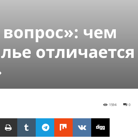
вопрос»: чем
лье отличается
»
1594
0