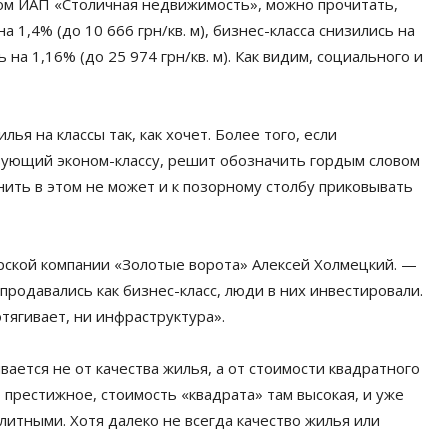
мом ИАП «Столичная недвижимость», можно прочитать,
 1,4% (до 10 666 грн/кв. м), бизнес-класса снизились на
 на 1,16% (до 25 974 грн/кв. м). Как видим, социального и
ья на классы так, как хочет. Более того, если
вующий эконом-классу, решит обозначить гордым словом
инить в этом не может и к позорному столбу приковывать
рской компании «Золотые ворота» Алексей Холмецкий. —
продавались как бизнес-класс, люди в них инвестировали.
отягивает, ни инфраструктура».
вается не от качества жилья, а от стоимости квадратного
престижное, стоимость «квадрата» там высокая, и уже
литными. Хотя далеко не всегда качество жилья или