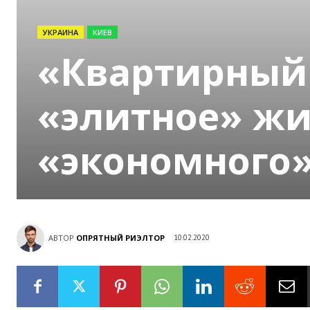
УКРАИНА
КИЕВ
«Квартирный 
«элитное» жи
«экономного
АВТОР
ОПРЯТНЫЙ РИЭЛТОР
10.02.2020