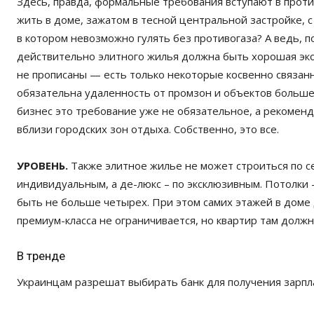
Здесь, правда, формальные требования вступают в проти
жить в доме, зажатом в тесной центральной застройке, с
в котором невозможно гулять без противогаза? А ведь, п
действительно элитного жилья должна быть хорошая экол
не прописаны — есть только некоторые косвенно связанн
обязательна удаленность от промзон и объектов больше, 
бизнес это требование уже не обязательное, а рекомен
вблизи городских зон отдыха. Собственно, это все.
УРОВЕНЬ.
Также элитное жилье не может строиться по с
индивидуальным, а де-люкс – по эксклюзивным. Потолки 
быть не больше четырех. При этом самих этажей в доме
премиум-класса не ограничивается, но квартир там должн
В тренде
Украинцам разрешат выбирать банк для получения зарп