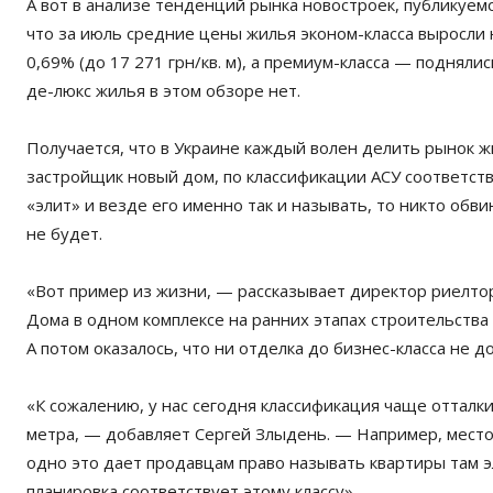
А вот в анализе тенденций рынка новостроек, публикуе
что за июль средние цены жилья эконом-класса выросли на
0,69% (до 17 271 грн/кв. м), а премиум-класса — поднялись
де-люкс жилья в этом обзоре нет.
Получается, что в Украине каждый волен делить рынок жил
застройщик новый дом, по классификации АСУ соответст
«элит» и везде его именно так и называть, то никто обв
не будет.
«Вот пример из жизни, — рассказывает директор риелто
Дома в одном комплексе на ранних этапах строительства 
А потом оказалось, что ни отделка до бизнес-класса не д
«К сожалению, у нас сегодня классификация чаще отталки
метра, — добавляет Сергей Злыдень. — Например, место 
одно это дает продавцам право называть квартиры там э
планировка соответствует этому классу».