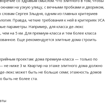
воречие со здравым смыслом. Что элитного в том, чтобы
 окнами на узкую улицу, с вечными пробками и двориком,
о словам Сергея Злыдня, одним из главных критериев
огия. Правда, четкие требования к ней в критериях УСА
ые параметры. Например, для класса де-люкс
чем на 5 км. Для премиум-класса и тем более класса
дованное. Еще рекомендуется элитные дома строить
ерийным проектам: дома премиум-класса — только по
— не ниже 3 м. Квартир на этаже элитного дома должно
 де-люкс может быть не больше семи; этажность домов
о быть не более ста.
латы