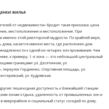
ЦЕНКИ ЖИЛЬЯ
телей от недвижимости» бродит такая присказка: цена
ение, местоположение и местоположение. При
ли именно этой риелторской мудрости. По крайней мере,
 дома, касается именно места, где расположен дом.
ринадлежности к одной из четырех зон проживания. Чем
иеве, к примеру, 1-я зона — это небольшой центральный
ющими границами: ул. Десятинная, ул.
», переулок Гордиенко, Спортивная площадь, ул.
Бехтеревский, ул. Кудрявская.
 другие: пешеходная доступность к ближайшей станции
дским зонам отдыха, удаленность от промышленных зон и
 в микрорайоне и социальный статус соседей по дому.