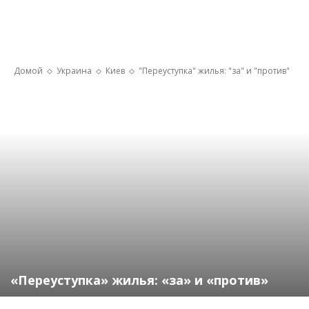
Домой
Украина
Киев
"Переуступка" жилья: "за" и "против"
«Переуступка» жилья: «за» и «против»