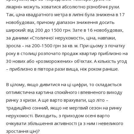
лікарні» можуть ховатися абсолютно різнобічні рухи.
Так, ціна квадратного метра в липні була знижена в 17
новобудовах, причому діапазон зниження досить
широкий: від 200 до 1500 грн. Зате в 16 новобудовах,
за даними «Столичної нерухомості», ціна, навпаки,
зросла – на 200-1500 грн за кв. м. При цьому з початку
року в столиці розпочато продаж квартир приблизно на
30 нових або «розморожених» об’єктах. А кількість угод
– приблизно в півтора рази вища, ніж роком раніше.
В цілому, якщо дивитися на ці цифри, то складається
оптимістична картина спокійного і впевненого виходу
ринку з кризи. А ще варто врахувати, що літо –
традиційно сонний, якщо не мертвий сезон на ринку
нерухомості. Виходить, з приходом осені варто
очікувати збільшення активності (а з ним і невеликого
зростання цін)?