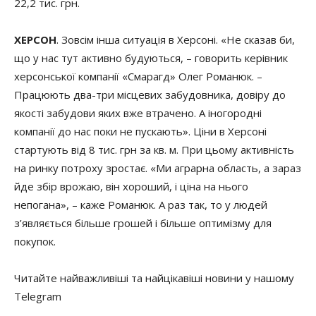
22,2 тис. грн.
ХЕРСОН
. Зовсім інша ситуація в Херсоні. «Не сказав би,
що у нас тут активно будуються, – говорить керівник
херсонської компанії «Смарагд» Олег Романюк. –
Працюють два-три місцевих забудовника, довіру до
якості забудови яких вже втрачено. А іногородні
компанії до нас поки не пускають». Ціни в Херсоні
стартують від 8 тис. грн за кв. м. При цьому активність
на ринку потроху зростає. «Ми аграрна область, а зараз
йде збір врожаю, він хороший, і ціна на нього
непогана», – каже Романюк. А раз так, то у людей
з’являється більше грошей і більше оптимізму для
покупок.
Читайте найважливіші та найцікавіші новини у нашому
Telegram