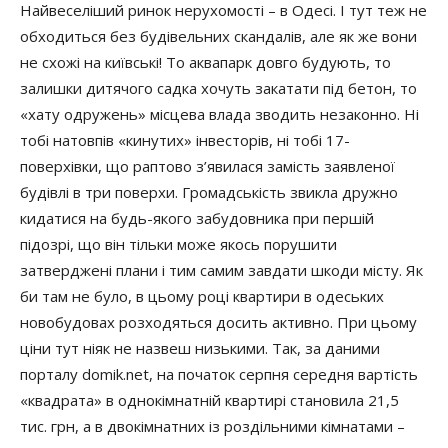
Найвеселіший ринок нерухомості – в Одесі. І тут теж не
обходиться без будівельних скандалів, але як же вони
не схожі на київські! То аквапарк довго будують, то
залишки дитячого садка хочуть закатати під бетон, то
«хату одружень» місцева влада зводить незаконно. Ні
тобі натовпів «кинутих» інвесторів, ні тобі
17-
поверхівки, що
раптово з’явилася замість заявленої
будівлі в три поверхи. Громадськість звикла дружно
кидатися на будь-якого забудовника при першій
підозрі, що він тільки може якось порушити
затверджені плани і тим самим завдати шкоди місту. Як
би там не було, в цьому році квартири в одеських
новобудовах розходяться досить активно. При цьому
ціни тут ніяк не назвеш низькими. Так, за даними
порталу domik.net, на початок серпня середня вартість
«квадрата» в однокімнатній квартирі становила 21,5
тис. грн, а в двокімнатних із роздільними кімнатами –