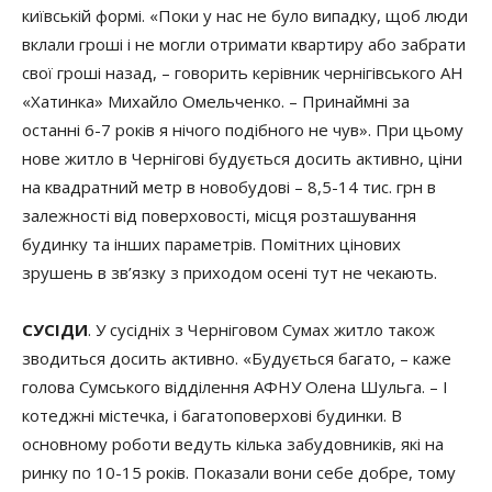
київській формі. «Поки у нас не було випадку, щоб люди
вклали гроші і не могли отримати квартиру або забрати
свої гроші назад, – говорить керівник чернігівського АН
«Хатинка» Михайло Омельченко. – Принаймні за
останні 6-7 років я нічого подібного не чув». При цьому
нове житло в Чернігові будується досить активно, ціни
на квадратний метр в новобудові – 8,5-14 тис. грн в
залежності від поверховості, місця розташування
будинку та інших параметрів. Помітних цінових
зрушень в зв’язку з приходом осені тут не чекають.
СУСІДИ
. У сусідніх з Черніговом Сумах житло також
зводиться досить активно. «Будується багато, – каже
голова Сумського відділення АФНУ Олена Шульга. – І
котеджні містечка, і багатоповерхові будинки. В
основному роботи ведуть кілька забудовників, які на
ринку по 10-15 років. Показали вони себе добре, тому