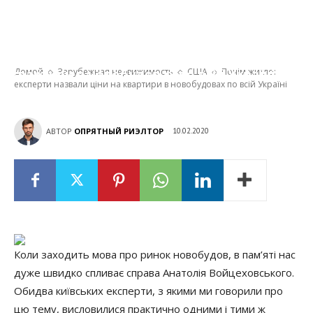
Почім житло: експерти назвали ціни на
квартири в новобудовах по всій Україні
Домой
Зарубежная недвижимость
США
Почім житло:
експерти назвали ціни на квартири в новобудовах по всій Україні
АВТОР
ОПРЯТНЫЙ РИЭЛТОР
10.02.2020
Коли заходить мова про ринок новобудов, в пам’яті нас
дуже швидко спливає справа Анатолія Войцеховського.
Обидва київських експерти, з якими ми говорили про
цю тему, висловилися практично одними і тими ж