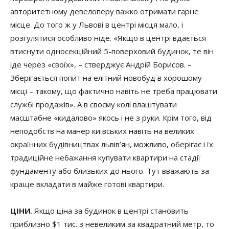
авторитетному девелоперу важко отримати гарне
місце. До того ж у Львові в центрі місця мало, і
розгулятися особливо ніде. «Якщо в центрі вдається
втиснути односекційний 5-поверховий будинок, те він
іде через «своїх», – стверджує Андрій Борисов. –
Зберігається попит на елітний новобуд в хорошому
місці – такому, що фактично навіть не треба працювати
службі продажів». А в своєму колі влаштувати
масштабне «кидалово» якось і не з руки. Крім того, від
неподобств на манер київських навіть на великих
окраїнних будівництвах львів’ян, можливо, оберігає і їх
традиційне небажання купувати квартири на стадії
фундаменту або близьких до нього. Тут вважають за
краще вкладати в майже готові квартири.
ЦІНИ
. Якщо ціна за будинок в центрі становить
приблизно $1 тис. з невеликим за квадратний метр, то