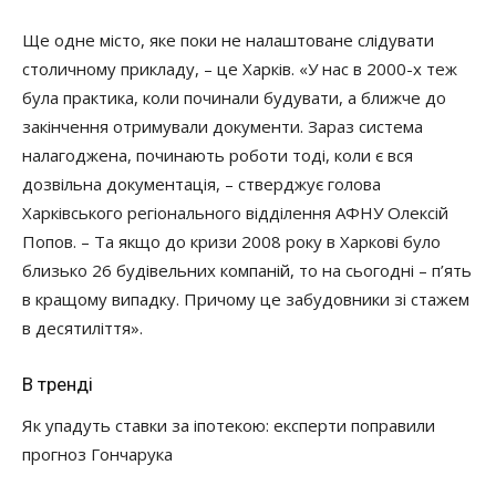
Ще одне місто, яке поки не налаштоване слідувати
столичному прикладу, – це Харків. «У нас в 2000-х теж
була практика, коли починали будувати, а ближче до
закінчення отримували документи. Зараз система
налагоджена, починають роботи тоді, коли є вся
дозвільна документація, – стверджує голова
Харківського регіонального відділення АФНУ Олексій
Попов. – Та якщо до кризи 2008 року в Харкові було
близько 26 будівельних компаній, то на сьогодні – п’ять
в кращому випадку. Причому це забудовники зі стажем
в десятиліття».
В тренді
Як упадуть ставки за іпотекою: експерти поправили
прогноз Гончарука