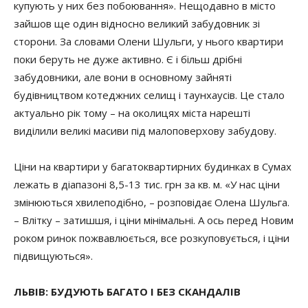
купують у них без побоювання». Нещодавно в місто
зайшов ще один відносно великий забудовник зі
сторони. За словами Олени Шульги, у нього квартири
поки беруть не дуже активно. Є і більш дрібні
забудовники, але вони в основному зайняті
будівництвом котеджних селищ і таунхаусів. Це стало
актуально рік тому – на околицях міста нарешті
виділили великі масиви під малоповерхову забудову.
Ціни на квартири у багатоквартирних будинках в Сумах
лежать в діапазоні 8,5-13 тис. грн за кв. м. «У нас ціни
змінюються хвилеподібно, – розповідає Олена Шульга.
– Влітку – затишшя, і ціни мінімальні. А ось перед Новим
роком ринок пожвавлюється, все розкуповується, і ціни
підвищуються».
ЛЬВІВ: БУДУЮТЬ БАГАТО І БЕЗ СКАНДАЛІВ