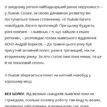
У західному регіоні найбадьоріший ринок нерухомості –
у Львові. Схоже, за своєю динамікою розвитку він
поступається тільки столичному. «У Львові багато
новобудов, багато пропозицій. При цьому будують
різні компанії – і львівські, і ті, що зайшли з інших
регіонів», – розповідає голова львівського відділення
АСНУ Андрій Борисов. – До травня цього року був
присутній активний попит, рази в три вищий, ніж на
вторинному ринку. За літо статистики поки немає, та це
й не показовий сезон».
У Львові зберігається попит на елітний новобуд у
хорошому місці.
БЕЗ ШУМУ.
Від великих скандалів львів’яни поки не
страждали, оскільки основну роботу там ведуть великі,
перевірені забудовники. А маленькому і не дуже