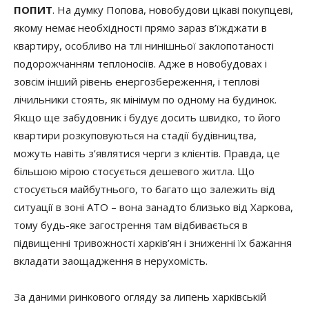
ПОПИТ
. На думку Попова, новобудови цікаві покупцеві,
якому немає необхідності прямо зараз в’їжджати в
квартиру, особливо на тлі нинішньої заклопотаності
подорожчанням теплоносіїв. Адже в новобудовах і
зовсім інший рівень енергозбереження, і теплові
лічильники стоять, як мінімум по одному на будинок.
Якщо ще забудовник і будує досить швидко, то його
квартири розкуповуються на стадії будівництва,
можуть навіть з’являтися черги з клієнтів. Правда, це
більшою мірою стосується дешевого житла. Що
стосується майбутнього, то багато що залежить від
ситуації в зоні АТО – вона занадто близько від Харкова,
тому будь-яке загострення там відбивається в
підвищенні тривожності харків’ян і зниженні їх бажання
вкладати заощадження в нерухомість.
За даними ринкового огляду за липень харківській