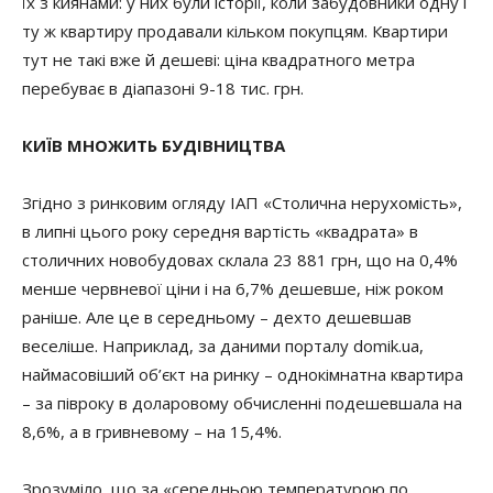
їх з киянами: у них були історії, коли забудовники одну і
ту ж квартиру продавали кільком покупцям. Квартири
тут не такі вже й дешеві: ціна квадратного метра
перебуває в діапазоні 9-18 тис. грн.
КИЇВ МНОЖИТЬ БУДІВНИЦТВА
Згідно з ринковим огляду ІАП «Столична нерухомість»,
в липні цього року середня вартість «квадрата» в
столичних новобудовах склала 23 881 грн, що на 0,4%
менше червневої ціни і на 6,7% дешевше, ніж роком
раніше. Але це в середньому – дехто дешевшав
веселіше. Наприклад, за даними порталу domik.ua,
наймасовіший об’єкт на ринку – однокімнатна квартира
– за півроку в доларовому обчисленні подешевшала на
8,6%, а в гривневому – на 15,4%.
Зрозуміло, що за «середньою температурою по