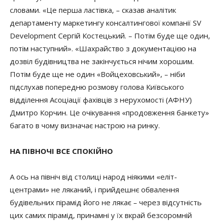
словами. «Це перша ластівка, – сказав аналітик
департаменту маркетингу консалтингової компанії SV
Development Сергій Костецький. – Потім буде ще один,
потім наступний». «Шахрайство з документацією на
дозвіл будівництва не закінчується нічим хорошим.
Потім буде ще не один «Войцеховський», – ніби
підслухав попередню розмову голова Київського
відділення Асоціації фахівців з нерухомості (АФНУ)
Дмитро Корчин. Це очікування «продовження банкету»
багато в чому визначає настрою на ринку.
НА ПІВНОЧІ ВСЕ СПОКІЙНО
А ось на північ від столиці народ ніякими «еліт-
центрами» не ляканий, і прийдешнє обвалення
будівельних пірамід його не лякає – через відсутність
цих самих пірамід, принамні у їх вкрай безсоромній