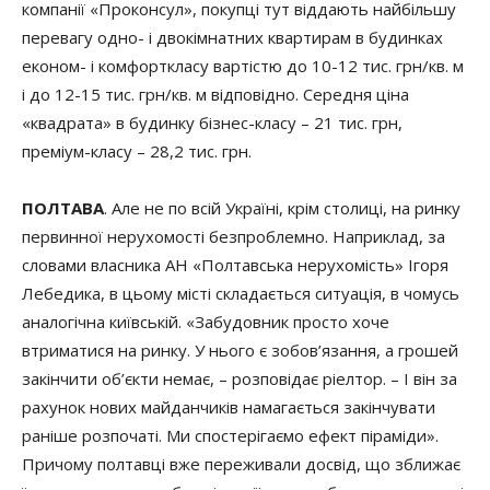
компанії «Проконсул», покупці тут віддають найбільшу
перевагу одно- і двокімнатних квартирам в будинках
економ- і комфорткласу вартістю до 10-12 тис. грн/кв. м
і до 12-15 тис. грн/кв. м відповідно. Середня ціна
«квадрата» в будинку бізнес-класу – 21 тис. грн,
преміум-класу – 28,2 тис. грн.
ПОЛТАВА
. Але не по всій Україні, крім столиці, на ринку
первинної нерухомості безпроблемно. Наприклад, за
словами власника АН «Полтавська нерухомість» Ігоря
Лебедика, в цьому місті складається ситуація, в чомусь
аналогічна київській. «Забудовник просто хоче
втриматися на ринку. У нього є зобов’язання, а грошей
закінчити об’єкти немає, – розповідає ріелтор. – І він за
рахунок нових майданчиків намагається закінчувати
раніше розпочаті. Ми спостерігаємо ефект піраміди».
Причому полтавці вже переживали досвід, що зближає