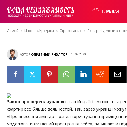
себе: основн
Наша
ГЛАВНАЯ
перепланува
Домой
Ипотека/Кредиты
Страхование
Як перебудувати кварт
Недвижимость
АВТОР
ОПРЯТНЫЙ РИЭЛТОР
10.02.2020
Закон про переплаування
в нашій країні змінюються ре
квартир все більше вольностей. Так, зараз українці мож
«Про внесення змін до Правил користування приміщеннями
моделювати житловий простір «під себе», залишаючи недо