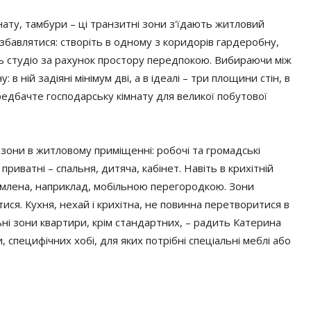
нату, тамбури – ці транзитні зони з'їдають житловий
озбавлятися: створіть в одному з коридорів гардеробну,
ь студіо за рахунок простору передпокою. Вибираючи між
 ній задіяні мінімум дві, а в ідеалі – три площини стін, в
едбачте господарську кімнату для великої побутової
 зони в житловому приміщенні: робочі та громадські
 приватні – спальня, дитяча, кабінет. Навіть в крихітній
кремлена, наприклад, мобільною перегородкою. Зони
ися. Кухня, нехай і крихітна, не повинна перетворитися в
ьні зони квартири, крім стандартних, – радить Катерина
 специфічних хобі, для яких потрібні спеціальні меблі або