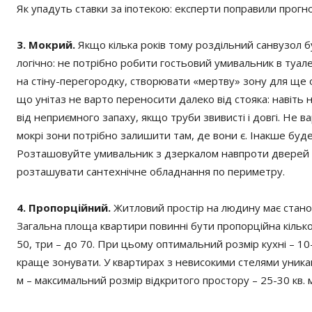
Як упадуть ставки за іпотекою: експерти поправили прогн
3. Мокрий.
Якщо кілька років тому роздільний санвузол б
логічно: не потрібно робити гостьовий умивальник в туалет
на стіну-перегородку, створювати «мертву» зону для ще 
що унітаз не варто переносити далеко від стояка: навіть 
від неприємного запаху, якщо труби звивисті і довгі. Не в
мокрі зони потрібно залишити там, де вони є. Інакше буде п
Розташовуйте умивальник з дзеркалом навпроти дверей в 
розташувати сантехнічне обладнання по периметру.
4. Пропорційний.
Житловий простір на людину має станов
Загальна площа квартири повинні бути пропорційна кількост
50, три – до 70. При цьому оптимальний розмір кухні – 10-
краще зонувати. У квартирах з невисокими стелями уника
м – максимальний розмір відкритого простору – 25-30 кв. 