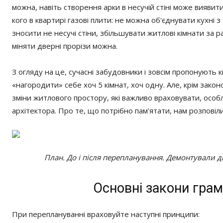
можна, навіть створення арки в несучій стіні може виявит
кого в квартирі газові плити: не можна об'єднувати кухні з
зносити не несучі стіни, збільшувати житлові кімнати за
міняти дверні прорізи можна.
З огляду на це, сучасні забудовники і зовсім пропонують
«нагородити» себе хоч 5 кімнат, хоч одну. Але, крім закон
зміни житлового простору, які важливо враховувати, осо
архітектора. Про те, що потрібно пам'ятати, нам розповіл
План. До і після перепланування. Демонтували 
Основні закони грам
При переплануванні враховуйте наступні принципи: