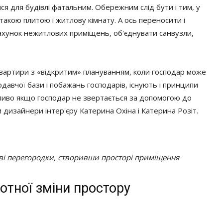
ися для будівлі фатальним. Обережним слід бути і тим, у
 такою плитою і житлову кімнату. А ось переносити і
 рахунок нежитлових приміщень, об'єднувати санвузли,
 квартири з «відкритим» плануванням, коли господар може
одавчої бази і побажань господарів, існують і принципи
бливо якщо господар не звертається за допомогою до
и дизайнери інтер'єру Катерина Охіна і Катерина Розіт.
дві перегородки, створивши просторі приміщення
отної зміни простору