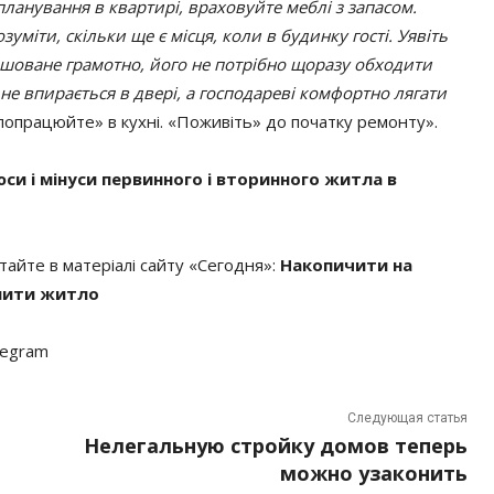
ланування в квартирі, враховуйте меблі з запасом.
уміти, скільки ще є місця, коли в будинку гості. Уявіть
ашоване грамотно, його не потрібно щоразу обходити
не впирається в двері, а господареві комфортно лягати
«попрацюйте» в кухні. «Поживіть» до початку ремонту».
си і мінуси первинного і вторинного житла в
тайте в матеріалі сайту «Сегодня»:
Накопичити на
упити житло
legram
Следующая статья
Нелегальную стройку домов теперь
можно узаконить