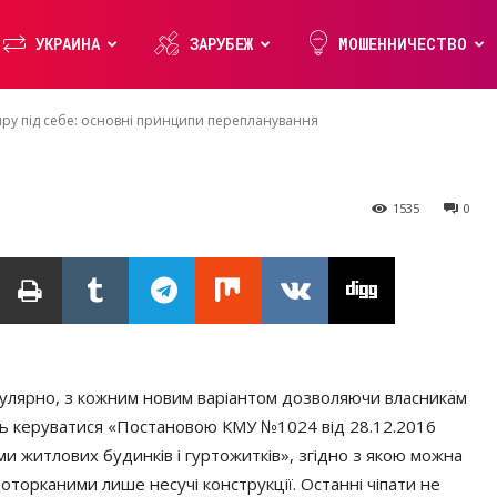
і принципи
УКРАИНА
ЗАРУБЕЖ
МОШЕННИЧЕСТВО
ння
иру під себе: основні принципи перепланування
1535
0
гулярно, з кожним новим варіантом дозволяючи власникам
уть керуватися «Постановою КМУ №1024 від 28.12.2016
 житлових будинків і гуртожитків», згідно з якою можна
торканими лише несучі конструкції. Останні чіпати не