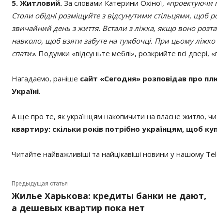
5. Житловий.
За словами Катерини Охіної,
«проектуючи п
Столи обідні розміщуйте з відсунутими стільцями, щоб роз
звичайний день з життя. Встали з ліжка, якщо воно розт
навколо, щоб взяти забуте на тумбочці. При цьому ліжко 
спати»
. Подумки «відсуньте меблі», розкрийте всі двері, 
Нагадаємо, раніше
сайт «Сегодня» розповідав про плю
Україні
.
А ще про те, як українцям накопичити на власне житло, чи
квартиру: скільки років потрібно українцям, щоб к
Читайте найважливіші та найцікавіші новини у нашому Te
Предыдущая статья
Жилье Харькова: кредиты банки не дают,
а дешевых квартир пока нет