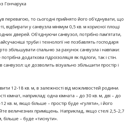
оз Гончарука
ув перевагою, то сьогодні прийнято його об'єднувати, що
і, відбирати у санвузла мінімум 0,5 кв. м корисної площі
одних дверей. Об'єднуючи санвузол, потрібно пам'ятати,
найсучасніші труби і технології не позбавлять господаря
арто збільшувати спальню за рахунок санвузла і навпаки:
отрібна додаткова гідроізоляція як підлоги, так і стін.
санвузол: це дозволить візуально збільшити простір і
ити 12-18 кв. м, в залежності від можливостей родини.
і кімнат, наприклад: одна кімната – до 30 кв. м, дві – до
12 кв. м, якщо більше – простір буде «гуляти», і його
йте величезних приміщень. Наприклад, якщо стелі 2,5-2,7
м, більше – буде «тиснути».