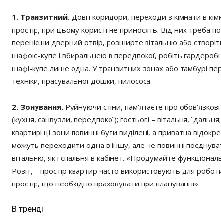
1. Транзитний.
Довгі коридори, переходи з кімнати в кім
простір, при цьому користі не приносять. Від них треба п
перенісши дверний отвір, розширте вітальню або створіт
шафою-купе і вбиральнею в передпокої, робіть гардеробну: в
шафі-купе лише одна. У транзитних зонах або тамбурі пер
техніки, прасувальної дошки, пилососа.
2. Зонування.
Руйнуючи стіни, пам'ятаєте про обов'язкові
(кухня, санвузли, передпокої); гостьові – вітальня, їдальня;
квартирі ці зони повинні бути виділені, а приватна відо
можуть переходити одна в іншу, але не повинні поєднуват
вітальню, як і спальня в кабінет. «Продумайте функціонал
Розіт, – простір квартир часто використовують для роботи,
простір, що необхідно враховувати при плануванні».
В тренді