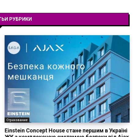
ТЬИ РУБРИКИ
Страхование
Einstein Concept House стане першим в Україні
ЖК з комплексною системою безпеки від Ajax