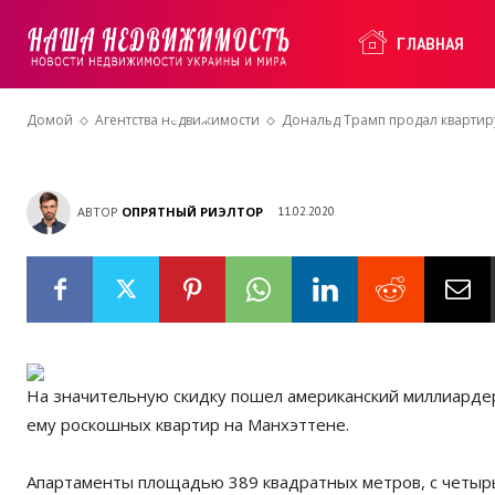
на Манхэттен
Наша
ГЛАВНАЯ
скидкой
Домой
Агентства недвижимости
Дональд Трамп продал квартиру
Недвижимость
АВТОР
ОПРЯТНЫЙ РИЭЛТОР
11.02.2020
На значительную скидку пошел американский миллиард
ему роскошных квартир на Манхэттене.
Апартаменты площадью 389 квадратных метров, с четыр