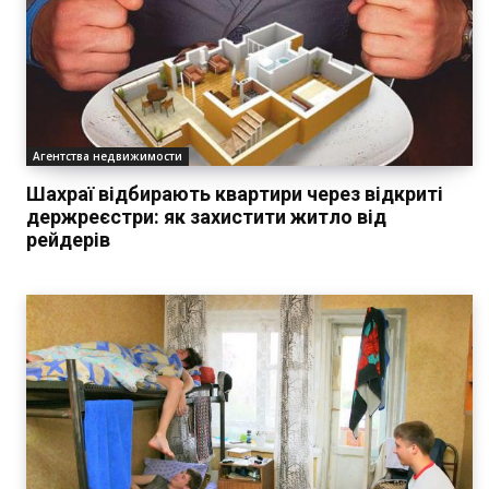
Агентства недвижимости
Шахраї відбирають квартири через відкриті
держреєстри: як захистити житло від
рейдерів