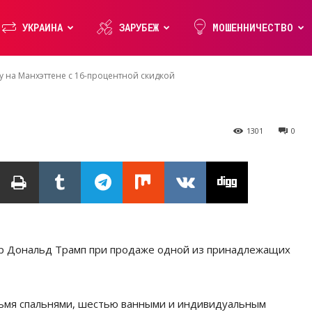
е с 16-процентн
УКРАИНА
ЗАРУБЕЖ
МОШЕННИЧЕСТВО
 на Манхэттене с 16-процентной скидкой
1301
0
ер Дональд Трамп при продаже одной из принадлежащих
ьмя спальнями, шестью ванными и индивидуальным