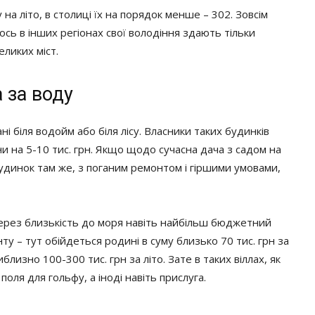
 на літо, в столиці їх на порядок менше – 302. Зовсім
 ось в інших регіонах свої володіння здають тільки
еликих міст.
 за воду
і біля водойм або біля лісу. Власники таких будинків
ни на 5-10 тис. грн. Якщо щодо сучасна дача з садом на
 будинок там же, з поганим ремонтом і гіршими умовами,
 Через близькість до моря навіть найбільш бюджетний
ту – тут обійдеться родині в суму близько 70 тис. грн за
изно 100-300 тис. грн за літо. Зате в таких віллах, як
оля для гольфу, а іноді навіть прислуга.