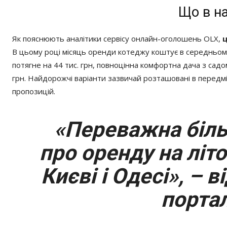
Що в на
Як пояснюють аналітики сервісу онлайн-оголошень OLX,
ц
В цьому році місяць оренди котеджу коштує в середньому
потягне на 44 тис. грн, повноцінна комфортна дача з сад
грн. Найдорожчі варіанти зазвичай розташовані в передмі
пропозицій.
«Переважна біль
про оренду на літ
Києві і Одесі», – 
портал