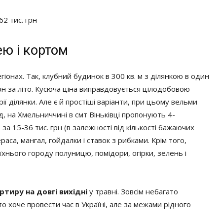
62 тис. грн
ю і кортом
егіонах. Так, клубний будинок в 300 кв. м з ділянкою в один
рн за літо. Кусюча ціна виправдовується цілодобовою
ї ділянки. Але є й простіші варіанти, при цьому вельми
ад, на Хмельниччині в смт Віньківці пропонують 4-
а 15-36 тис. грн (в залежності від кількості бажаючих
раса, мангал, гойдалки і ставок з рибками. Крім того,
їхнього городу полуницю, помідори, огірки, зелень і
ртиру на довгі вихідні
у травні. Зовсім небагато
 хто хоче провести час в Україні, але за межами рідного