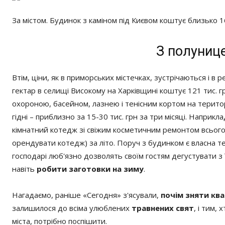
За містом. Будинок з каміном під Києвом коштує близько 1
З полунице
Втім, ціни, як в приморських містечках, зустрічаються і в р
гектар в селищі Високому на Харківщині коштує 121 тис. г
охороною, басейном, лазнею і тенісним кортом на територі
гідні – приблизно за 15-30 тис. грн за три місяці. Наприкл
кімнатний котедж зі свіжим косметичним ремонтом всього з
орендувати котедж) за літо. Поруч з будинком є ​​власна те
господарі люб'язно дозволять своїм гостям дегустувати з 
навіть
робити заготовки на зиму
.
Нагадаємо, раніше «Сегодня» з'ясували,
почім зняти ква
залишилося до всіма улюблених
травнених свят
, і тим,
міста, потрібно поспішити.