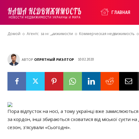
дачу на літо: 
Наша
ГЛАВНАЯ
нерухомість в
Домой
Агентства недвижимости
Коммерческая недвижимость
Недвижимость
АВТОР
ОПРЯТНЫЙ РИЭЛТОР
10.02.2020
Пора відпусток на носі, а тому українці вже замислюються 
за кордон, інші збираються сховатися від міської суєти на
сезон, з'ясували «Сьогодні».