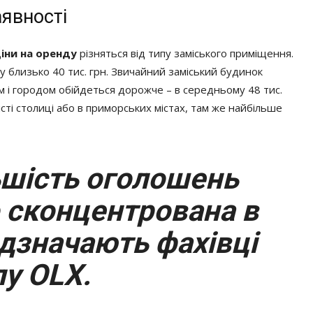
явності
іни на оренду
різняться від типу заміського приміщення.
 близько 40 тис. грн. Звичайний заміський будинок
ом і городом обійдеться дорожче – в середньому 48 тис.
сті столиці або в приморських містах, там же найбільше
шість оголошень
о сконцентрована в
відзначають фахівці
у OLX.