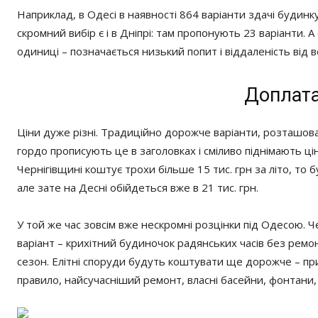
Наприклад, в Одесі в наявності 864 варіанти здачі будинку
скромний вибір є і в Дніпрі: там пропонують 23 варіанти. А
одиниці – позначається низький попит і віддаленість від в
Доплата
Ціни дуже різні. Традиційно дорожче варіанти, розташован
гордо прописують це в заголовках і сміливо піднімають ці
Чернігівщині коштує трохи більше 15 тис. грн за літо, то
але зате на Десні обійдеться вже в 21 тис. грн.
У той же час зовсім вже нескромні розцінки під Одесою.
варіант – крихітний будиночок радянських часів без ремон
сезон. Елітні споруди будуть коштувати ще дорожче – прибл
правило, найсучасніший ремонт, власні басейни, фонтани, п