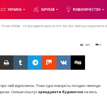
все про заміську
УКРАИНА
ЗАРУБЕЖ
МОШЕННИЧЕСТВО
 Україні
Почім обійдеться орендувати дачу на літо: все про заміську нерухомість в
1387
0
про свій відпочинок. Поки одні планують поїздки і вікенди
 дачах. Скільки коштує
орендувати будиночок
на весь