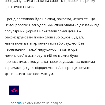
спеціалізувалися тільки на смарт-квартирах, на ринку
практично немає.
Тренд поступово йде на спад, зокрема, через те, що
недобросовісні забудовники спробували «підігнати» під
популярний формат нежитлові приміщення –
реконструйовані промислові або офісні будівлі,
називаючи це апартаментами або студією. Без
переведення такої нерухомості з категорії
нежитлової в житлову, в ній не можна було
прописатися, а комуналка нараховувалася за вищими
тарифами (як для підприємств). Але про це покупці
дізнавалися вже постфактум.