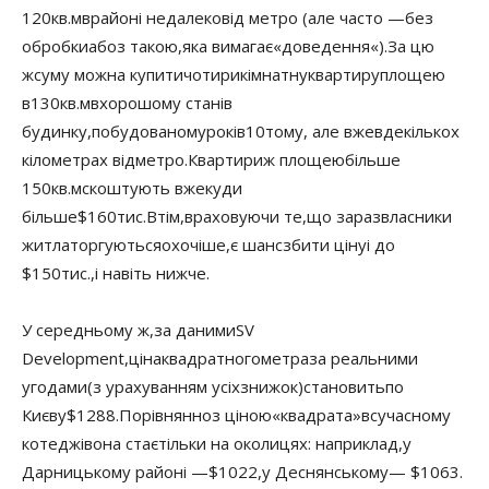
120
кв.
м
в
районі недалеко
від метро (
але часто —
без
обробки
або
з такою
,
яка вимагає
«доведення
«).
За цю
ж
суму можна купити
чотирикімнатну
квартиру
площею
в
130
кв.
м
в
хорошому стані
в
будинку
,
побудованому
років
10
тому, але вже
в
декількох
кілометрах від
метро.
Квартири
ж площею
більше
150
кв.
м
скоштують вже
куди
більше
$
160
тис.
Втім
,
враховуючи те
,
що зараз
власники
житла
торгуються
охочіше
,
є шанс
збити ціну
і до
$
150
тис.
,
і навіть нижче.
У середньому ж
,
за даними
SV
Development
,
ціна
квадратного
метра
за реальними
угодами
(з урахуванням усіх
знижок)
становить
по
Києву
$
1288
.
Порівнянно
з ціною
«квадрата»
в
сучасному
котеджі
вона стає
тільки на околицях
: наприклад
,
у
Дарницькому районі —
$
1022
,
у Деснянському
— $
1063
.