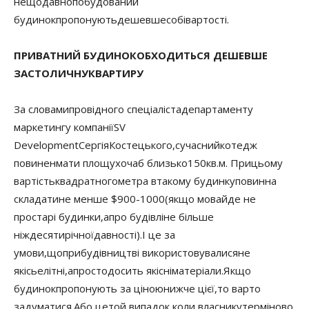
нещодавно
побудований
будинок
пропонують
дешевше
собівартості
.
ПРИВАТНИЙ БУДИНОК
ОБХОДИТЬСЯ ДЕШЕВШЕ
ЗА
СТОЛИЧНУ
КВАРТИРУ
За словами
провідного спеціаліста
департаменту
маркетингу компанії
SV
Development
Сергія
Костецького
,
сучасний
котедж
повинен
мати площу
хоча
б близько
150
кв.
м. При
цьому
вартість
квадратного
метра в
такому будинку
повинна
складати
не менше $
900-1000
(якщо мова
йде не
про
старі будинки
,
а
про будівлі
не більше
ніж
десятирічної
давності
)
.
І це за
умови
,
що
при
будівництві використовувалися
не
якісь
елітні
,
а
просто
досить якісні
матеріали.
Якщо
будинок
пропонують за ціною
нижче цієї
,
то варто
задуматися
.
Або це
той випадок
,
коли власнику
терміново