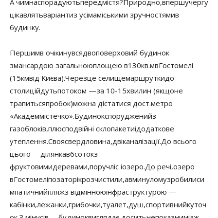
А чим
нас
порадують
передмістя
?
Природно
,
в
першу
чергу
цікавлять
варіанти
з усіма
міськими зручностями
в
будинку.
Першим
в очі
кинувся
двоповерховий будинок
з
мансардою загальною
площею в
130
кв.
м
в
Гостомелі
(
15
км
від Києва).
Через
це селище
маршрутки
до
столиці
йдуть
потоком —
за 10-15
хвилин (якщо
не
трапиться
пробок)
можна дістатися до
ст.
метро
«
Академмістечко»
.
Будинок
споруджений
з
газоблоків
,
плюс
подвійні склопакети
і
додаткове
утеплення
.
Своя
свердловина
,
дві
каналізації.
До всього
цього
— ділянка
в
6
соток
з
фруктовими
деревами
,
поруч
ліс і
озеро.
До речі
,
озеро
в
Гостомелі
позаторік
розчистили
,
а
в
минулому
зробили
си
мпатичний
пляж
з відмінною
інфраструктурою —
кабінки
,
лежанки
,
грибочки
,
туалет
,
душ
,
спортивний
куточ
ок.
З мінусів
— будинок
виглядає досить
непоказним
і
аж