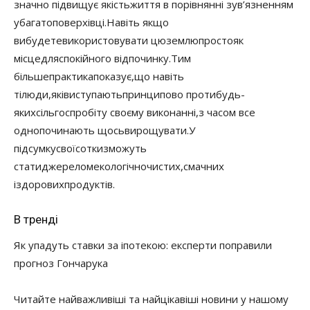
значно підвищує якість
життя в порівнянні з
ув’язненням
у
багатоповерхівці.
Навіть якщо
ви
будете
використовувати цю
землю
просто
як
місце
для
спокійного відпочинку.
Тим
більше
практика
показує
,
що навіть
ті
люди
,
які
виступають
принципово проти
будь-
яких
сільгоспробіт
у своєму виконанні
,
з часом все
одно
починають щось
вирощувати.
У
підсумку
свої
сотки
зможуть
стати
джерелом
екологічно
чистих
,
смачних
і
здорових
продуктів.
В тренді
Як упадуть ставки за іпотекою: експерти поправили
прогноз Гончарука
Читайте найважливіші та найцікавіші новини у нашому