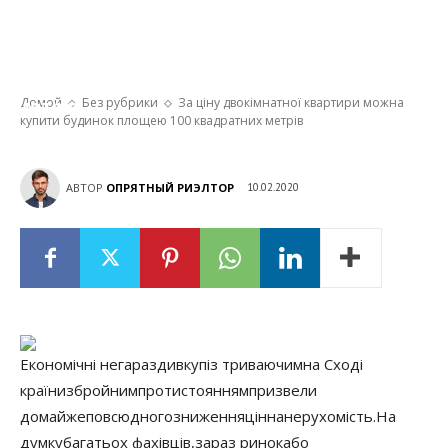
За ціну двокімнатної квартири можна
купити будинок площею 100 квадратних
метрів
Домой
Без рубрики
За ціну двокімнатної квартири можна
купити будинок площею 100 квадратних метрів
АВТОР
ОПРЯТНЫЙ РИЭЛТОР
10.02.2020
Економічні негаразди
вкупі
з триваючим
на Сході
країни
збройним
протистоянням
призвели
до
майже
повсюдного
зниження
цін
на
нерухомість.
На
думку
багатьох фахівців
,
зараз ринок
або