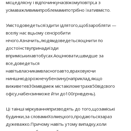
місце
для
сну і відпочинку
на
свіжому
повітрі
,
а з
усіма
важливими
проблемами
потрібно їхати
в
місто
.
У
місто
доведеться
їздити і
для
того
,
щоб
заробляти —
в
селі
у нас в
цьому сенсі
робити
нічого.
А
значить
,
людям
доведеться
оцінити по
достоїнству
принади
їзди
в
приміських
автобусах.
А
оцінювати
,
швидше за
все
,
доведеться
навіть
власникам
власного
авто
,
враховуючи
нинішню
дорожнечу
бензину
(наприклад
,
якщо
ви
живете
в
30
км
від
меж міста
і
кілометрах
в
50
від
свого
офісу
,
на
бензин
може йти до
100
грн
в
день).
Ці та
інші міркування
призводять до того
,
що
заміські
будинки
,
за словами
Холмецкого
,
продаються
зараз
дуже
важко.
Причому навіть у
тому випадку
,
коли