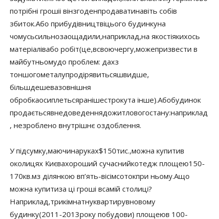
потрібні гроші
і він
згоден
продавати
навіть собі
в
збиток.
Або при
будівництві
цього будинку
на
чомусь
сильно
заощадили
,
наприклад
,
на якості
якихось
матеріалів
або робіт
(це
,
в
свою
чергу
,
може
призвести в
майбутньому
до проблем
: дах
з
тоншого
металу
продірявиться
швидше,
більш
дешева
зовнішня
обробка
осиплеться
раніше
строку
та інше).
Або
будинок
продається
в
недоведення
до
житлового
стану
:
наприклад
, не
зроблено внутрішнє оздоблення
.
У підсумку
,
маючи
на
руках
$
150
тис.
,
можна купити
в
околицях Києва
хороший сучасний
котедж площею
150-
170
кв.
м
з ділянкою в
п’ять-вісім
соток
при ньому.
А
що
можна купити
за ці гроші в
самій столиці
?
Наприклад
,
трикімнатну
квартиру
в
новому
будинку
(2011-2013
року побудови
) площею
в 100-