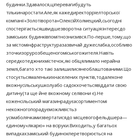
будинки
.
Здавалося
,
ці
переваги
будуть
тільки
наростати.
Але
,
як каже
директор
ріелторської
компанії
«Золоті
ворота»
Олексій
Холмецкий
,
сьогодні
спостерігається
швидше
зворотна ситуація:
інтерес
до
заміських будинків
помітно
знизився.
По-перше
,
тому
,
що
за містом
інфраструктура
зазвичай дуже
слабка
,
особливо
з
точки
зору
розбещеного
міського
жителя.
Навіть
серед
котеджних
містечок
,
які обіцяли
мало не
рай
на
землі
,
багато хто так
і залишилися
необлаштованими
.
Що
стосується
маленьких
населених пунктів
,
то
далеко
не
в
кожну
сільську
школу
або садок
хочеться
віддати свою
дитину
(та ще й
не в
кожному селі
вони є).
Не
кожен
сільський магазин
радує
асортиментом
і
не
кожного
порадує
можливість
з
усіма
болячками
звертатися
до місцевого
фельдшера
—
єдиному
«
лікарю
» на всі
руки.
Виходить
,
у багатьох
випадках
заміський будинок
перетворюється на