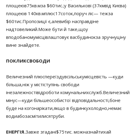
площею
в
75
кв.
м
за $
60
тис.
;
у Василькові (
37
км
від Києва
)
площею
в 140
кв.
м
плюс
17
соток
,
поруч ліс
— теж
за
$
60
тис.
Пропозиції є
,
але
вибір насправді
не
надто
великий.
Може бути й таке
,
що
у
вподобаному
місці
влаштовує вас
будинок
за зручну
ціну
ви
не знайдете.
ПОКЛИК
СВОБОДИ
Величезний плюс
переїзду
в
сільську
місцевість —
куди
більша
,
ніж у місті
ступінь свободи
і
незалежності
від
роботи комунальних
служб.
Величезний
мінус
—
куди більше
особистої відповідальності
,
бо
не
буде на кого
нарікати
,
якщо в будинку
холодно
,
немає
води
або
засмітилися
труби.
ЕНЕРГІЯ
.
За
вже згадані
$
75
тис. можна
знайти
хай