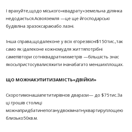
І врахуйте
,
що
до міського
«
квадрату
«
земельна ділянка
не
додається.
А
своя
земля —
це ще й
господарські
будівлі
на зразок
сараю
або лазні
.
Інша справа
,
що
далеко
не у всіх є
горезвісні
$
150
тис.
,
так
само як і
далеко
не кожному
для життя
потрібні
саме
півтори сотні
квадратних
метрів —
більшість з
нас
якось
пристосувалися
жити і
на
набагато менших
площах.
ЩО МОЖНА
КУПИТИ
ЗАМІСТЬ
«
ДВІЙКИ»
Скоротимо
наші
апетити
рівно
в два
рази
— до $
75
тис.
За
ці гроші
в столиці
можна
придбати
непогану
двокімнатну
квартиру
площею
близько
50
кв.
м.