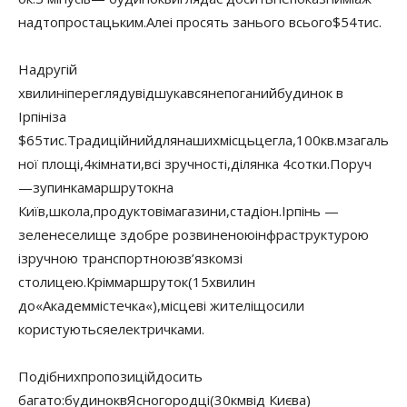
надто
простацьким
.
Але
і просять за
нього всього
$
54
тис.
На
другій
хвилині
перегляду
відшукався
непоганий
будинок в
Ірпіні
за
$
65
тис.
Традиційний
для
наших
місць
цегла
,
100
кв.
м
загаль
ної площі
,
4
кімнати
,
всі зручності
,
ділянка 4
сотки.
Поруч
—
зупинка
маршруток
на
Київ
,
школа
,
продуктові
магазини
,
стадіон.
Ірпінь —
зелене
селище з
добре розвиненою
інфраструктурою
і
зручною транспортною
зв’язком
зі
столицею
.
Крім
маршруток
(
15
хвилин
до
«
Академмістечка
«
)
,
місцеві жителі
щосили
користуються
електричками
.
Подібних
пропозицій
досить
багато:
будинок
в
Ясногородці
(
30
км
від Києва
)