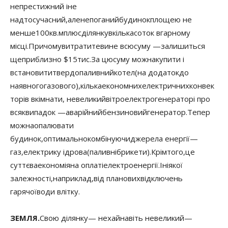
не
престижний і
не
надто
сучасний
,
але
непоганий
будинок
площею не
менше
100
кв.
м
плюс
ділянку
в
кілька
соток в
гарному
місці.
Причому
витратите
ви
не всю
суму —
залишиться
ще
приблизно $
15
тис.
За цю
суму можна
купити і
встановити
твердопаливний
котел
(на додаток
до
наявного
газового
)
,
кілька
економних
електричних
конвек
торів в
кімнати, невеликий
вітроелектрогенератор
і про
всяк
випадок —
аварійний
бензиновий
генератор.
Тепер
можна
опалювати
будинок
,
оптимально
комбінуючи
джерела енергії
—
газ
,
електрику і
дрова
(паливні
брикети)
.
Крім
того
,
це
суттєва
економія
на оплаті
електроенергії.
І
ніякої
залежності
,
наприклад
,
від планових
відключень
гарячої
води влітку
.
ЗЕМЛЯ
.
Свою ділянку
— нехай
навіть невеликий
—