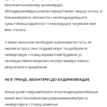
вже
лежить
на
своєму ціновому
дні
,
або
підвішений
десь
зовсім поряд
з
таким.
І якщо
у когось є
і
бажання
купити своє
житло
,
і необхідна
для
цього
сума
,
то
більш вдалого
(з точки
зору
цін
) часу
може вже
й
не статися.
У важкі часи
,
коли необхідність
економити
стоїть як
ніколи
гостро
,
є сенс подумати
про те
,
щоб
купити
не
квартиру
в столиці
,
а
приватний будинок у
її
околицях
.
Ми
поговорили
з експертами
про плюси і
мінуси
такого придбання.
НЕ В
ТРЕНДІ,
АБО
ІНТЕРЕС
ДО БУДИНКІВ
ПАДАЄ
Кілька років тому
намітилася чітка
тенденція:
все
більше
киян
в якості
основного
місця
проживання
купують
не
квартири в столиці
,
а
заміські