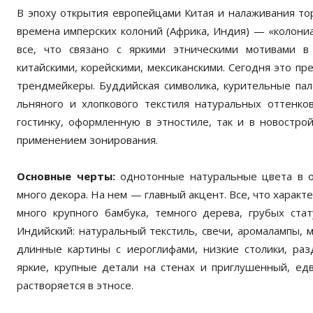
В эпоху открытия европейцами Китая и налаживания то
времена имперских колоний (Африка, Индия) — «колониа
все, что связано с яркими этническими мотивами в
китайскими, корейскими, мексиканскими. Сегодня это пр
трендмейкеры. Буддийская символика, курительные пал
льняного и хлопкового текстиля натуральных оттенков
гостинку, оформленную в этностиле, так и в новостр
применением зонирования.
Основные черты:
однотонные натуральные цвета в от
много декора. На нем — главный акцент. Все, что характ
много крупного бамбука, темного дерева, грубых стату
Индийский: натуральный текстиль, свечи, аромалампы, 
длинные картины с иероглифами, низкие столики, раз
яркие, крупные детали на стенах и приглушенный, ед
растворяется в этносе.