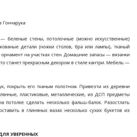
з Гончарука
 — беленые стены, потолочные (можно искусственные)
кованые детали (ножки столов, бра или лампы), тканый
орнамент на участках стен. Домашние запасы — вязанки
 это станет прекрасным декором в стиле кантри. Мебель —
к, покрыть его тканым полотном. Привезти из деревни
еклянные, пластиковые, металлические, из ДСП предметы
а потолке сделать несколько фальш-балок. Разостлать
тавить в глиняных вазах несколько сухих букетов из
ДЛЯ УВЕРЕННЫХ