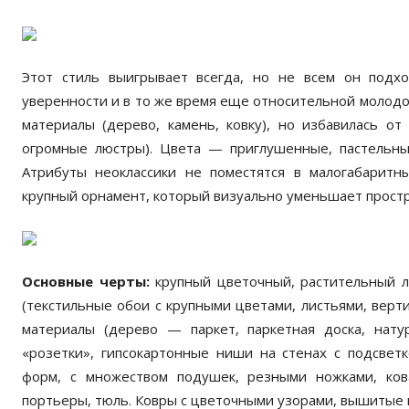
Этот стиль выигрывает всегда, но не всем он подход
уверенности и в то же время еще относительной молодо
материалы (дерево, камень, ковку), но избавилась от
огромные люстры). Цвета — приглушенные, пастельны
Атрибуты неоклассики не поместятся в малогабаритны
крупный орнамент, который визуально уменьшает простра
Основные черты:
крупный цветочный, растительный л
(текстильные обои с крупными цветами, листьями, верт
материалы (дерево — паркет, паркетная доска, натур
«розетки», гипсокартонные ниши на стенах с подсвет
форм, с множеством подушек, резными ножками, ко
портьеры, тюль. Ковры с цветочными узорами, вышитые 