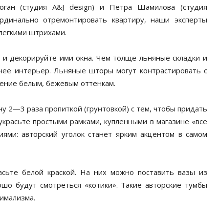
оган (студия А&J design) и Петра Шамилова (студия
ардинально отремонтировать квартиру, наши эксперты
 легкими штрихами.
 и декорируйте ими окна. Чем толще льняные складки и
нее интерьер. Льняные шторы могут контрастировать с
тение белым, бежевым оттенкам.
у 2—3 раза пропиткой (грунтовкой) с тем, чтобы придать
 украсьте простыми рамками, купленными в магазине «все
иями: авторский уголок станет ярким акцентом в самом
ьте белой краской. На них можно поставить вазы из
ошо будут смотреться «котики». Такие авторские тумбы
имализма.