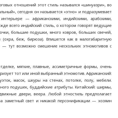
рговых отношений этот стиль назывался «шинуазри», во
льный», сегодня он называется «этно» и подразумевает
 интерьере — африканскими, индийскими, арабскими,
ежде всего индийский стиль, о котором говорят ведущие
очки, большие подушки, много ковров, больших свечей,
 (охра, беж, бирюза). Впишется как в малогабаритную
ой — тут возможно смешение нескольких этномотивов с
делке, мягкие, плавные, ассиметричные формы, очень
еризует тот или иной выбранный этномотив. Африканский:
эток, масок, шкуры на стенах, потолке, полу, мебели.
много подушек, буддийские атрибуты. Китайский: ширмы,
движные двери, веера. Любой этностиль предполагает
ва заметный свет и никакой персонификации — хозяин