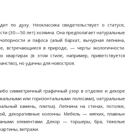
ит по духу. Неоклассика свидетельствует о статусе,
сти (30—50 лет) хозяина. Она предполагает натуральные
 чопорности и пафоса (алый бархат, вычурная лепнина,
е, встречающиеся в природе, — черты экологичности.
х квартирах (в этом стиле, например, приветствуется
нство), но удачны для новостроя.
ибо симметричный графичный узор в отделке и декоре
икальными или горизонтальными полосами), натуральные
альный камень, плитка). Лепнина на стенах, потолке,
кой, декоративные колонны. Мебель — мягких, плавных
ваными элементами. Декор — торшеры, бра, тяжелые
картины, витражи.